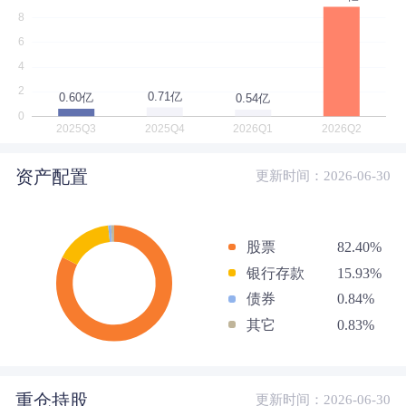
资产配置
更新时间：2026-06-30
股票
82.40%
银行存款
15.93%
债券
0.84%
其它
0.83%
重仓持股
更新时间：2026-06-30