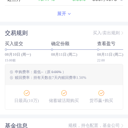
近半年
-24.29
%
-1.23
%
3758/3908
展开
近一年
-21.78
%
18.51
%
3324/3413
交易规则
买入/卖出规则
近三年
31.11
%
26.60
%
595/1789
买入提交
确定份额
查看盈亏
近五年
--
0.00
%
--/--
08月10日 (周一)
08月11日 (周二)
08月11日 (周二)
今年以来
-20.39
%
2.18
%
3696/3837
15:00前
22:00
申购费率：
最低
--
（原
0.00%
）
成立以来
19.23
%
--
--/--
赎回费率：持有天数在7天内赎回费率1.50%
日最高(10万)
储蓄罐活期购买
货币赢+购买
大额网银转账
基金信息
规模，持仓配置，基金公司