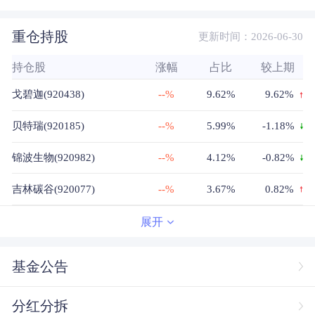
重仓持股
更新时间：2026-06-30
持仓股
涨幅
占比
较上期
戈碧迦(920438)
--%
9.62%
9.62%
贝特瑞(920185)
--%
5.99%
-1.18%
锦波生物(920982)
--%
4.12%
-0.82%
吉林碳谷(920077)
--%
3.67%
0.82%
曙光数创(920808)
--%
3.58%
0.61%
展开
同力股份(920599)
--%
3.21%
-0.34%
基金公告
安达科技(920809)
--%
2.99%
2.99%
分红分拆
星图测控(920116)
--%
2.9%
-0.09%