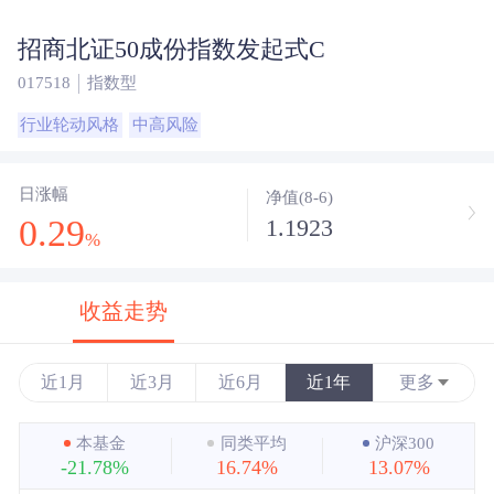
招商北证50成份指数发起式C
017518
指数型
行业轮动风格
中高风险
日涨幅
净值(8-6)
0.29
1.1923
%
收益走势
近1月
近3月
近6月
近1年
更多
近3年
本基金
同类平均
沪深300
-21.78%
16.74%
13.07%
近5年