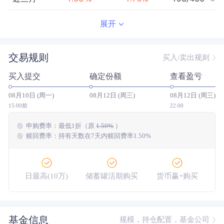
近半年
-0.11
%
4.30
%
211/427
展开
近一年
32.01
%
12.03
%
59/415
交易规则
买入/卖出规则
近三年
--
0.00
%
--/--
买入提交
确定份额
查看盈亏
近五年
--
0.00
%
--/--
08月10日 (周一)
08月12日 (周三)
08月12日 (周三)
今年以来
-2.92
%
5.28
%
274/423
15:00前
22:00
申购费率：
最低
1折
（原
1.50%
）
成立以来
66.61
%
--
--/--
赎回费率：持有天数在7天内赎回费率1.50%
日最高(10万)
储蓄罐活期购买
货币赢+购买
大额网银转账
基金信息
规模，持仓配置，基金公司