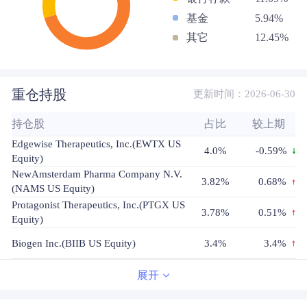
基金
5.94%
其它
12.45%
重仓持股
更新时间：2026-06-30
持仓股
占比
较上期
Edgewise Therapeutics, Inc.(EWTX US
4.0%
-0.59%
Equity)
NewAmsterdam Pharma Company N.V.
3.82%
0.68%
(NAMS US Equity)
Protagonist Therapeutics, Inc.(PTGX US
3.78%
0.51%
Equity)
Biogen Inc.(BIIB US Equity)
3.4%
3.4%
Denali Therapeutics Inc.(DNLI US
3.33%
3.33%
展开
Equity)
Cogent Biosciences, Inc.(COGT US
3.14%
0.28%