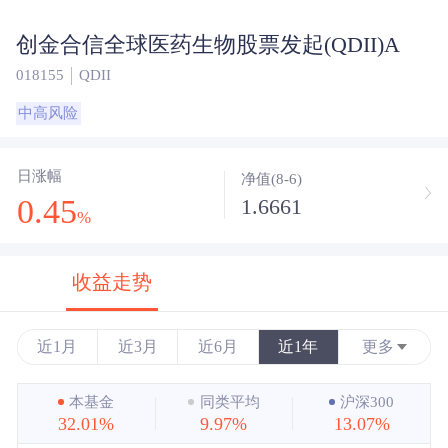
创金合信全球医药生物股票发起(QDII)A
018155
QDII
中高风险
日涨幅
净值(8-6)
0.45
1.6661
%
收益走势
近1月
近3月
近6月
近1年
更多
近3年
本基金
同类平均
沪深300
32.01%
9.97%
13.07%
近5年