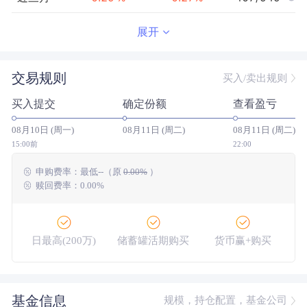
近半年
0.59
%
0.57
%
402/943
展开
近一年
1.23
%
1.18
%
387/907
交易规则
买入/卖出规则
近三年
--
0.00
%
--/--
买入提交
确定份额
查看盈亏
近五年
--
0.00
%
--/--
08月10日 (周一)
08月11日 (周二)
08月11日 (周二)
今年以来
0.72
%
0.69
%
385/942
15:00前
22:00
申购费率：
最低
--
（原
0.00%
）
成立以来
4.94
%
--
--/--
赎回费率：0.00%
日最高(200万)
储蓄罐活期购买
货币赢+购买
大额网银转账
基金信息
规模，持仓配置，基金公司