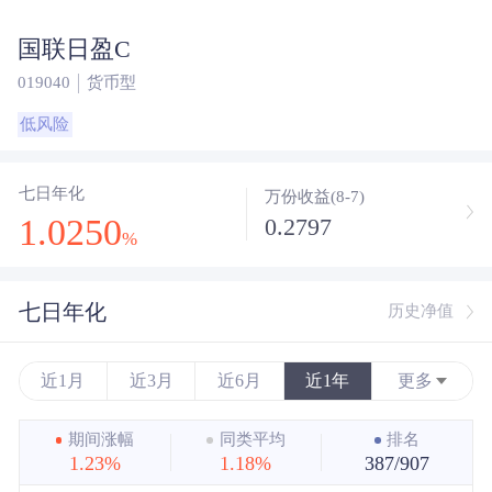
国联日盈C
019040
货币型
低风险
七日年化
万份收益(8-7)
1.0250
0.2797
%
七日年化
历史净值
近1月
近3月
近6月
近1年
更多
近3年
期间涨幅
同类平均
排名
1.23%
1.18%
387/907
近5年