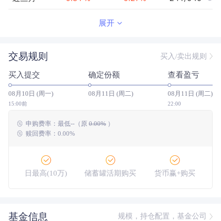
近半年
0.64
%
0.56
%
213/943
展开
近一年
1.31
%
1.18
%
248/907
交易规则
买入/卖出规则
近三年
--
0.00
%
--/--
买入提交
确定份额
查看盈亏
近五年
--
0.00
%
--/--
08月10日 (周一)
08月11日 (周二)
08月11日 (周二)
今年以来
0.78
%
0.69
%
222/942
15:00前
22:00
申购费率：
最低
--
（原
0.00%
）
成立以来
4.98
%
--
--/--
赎回费率：0.00%
日最高(10万)
储蓄罐活期购买
货币赢+购买
大额网银转账
基金信息
规模，持仓配置，基金公司