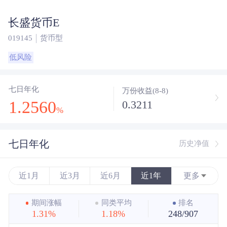
长盛货币E
019145
货币型
低风险
七日年化
万份收益(8-8)
1.2560
0.3211
%
七日年化
历史净值
近1月
近3月
近6月
近1年
更多
近3年
期间涨幅
同类平均
排名
1.31%
1.18%
248/907
近5年