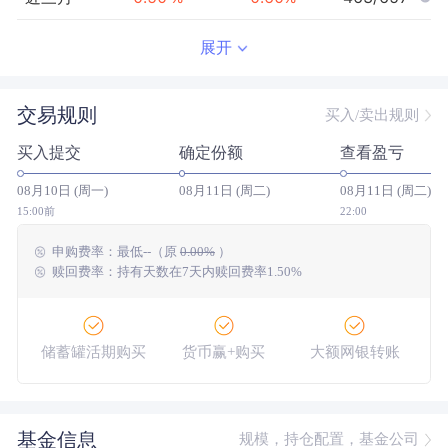
近半年
1.13
%
1.28
%
427/656
展开
近一年
1.60
%
1.78
%
406/617
交易规则
买入/卖出规则
近三年
--
0.00
%
--/--
买入提交
确定份额
查看盈亏
近五年
--
0.00
%
--/--
08月10日 (周一)
08月11日 (周二)
08月11日 (周二)
今年以来
1.30
%
1.57
%
459/654
15:00前
22:00
申购费率：
最低
--
（原
0.00%
）
成立以来
16.68
%
--
--/--
赎回费率：持有天数在7天内赎回费率1.50%
储蓄罐活期购买
货币赢+购买
大额网银转账
基金信息
规模，持仓配置，基金公司