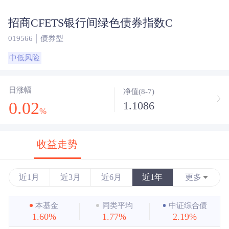
招商CFETS银行间绿色债券指数C
019566
债券型
中低风险
日涨幅
净值(8-7)
0.02
1.1086
%
收益走势
近1月
近3月
近6月
近1年
更多
近3年
本基金
同类平均
中证综合债
1.60%
1.77%
2.19%
近5年