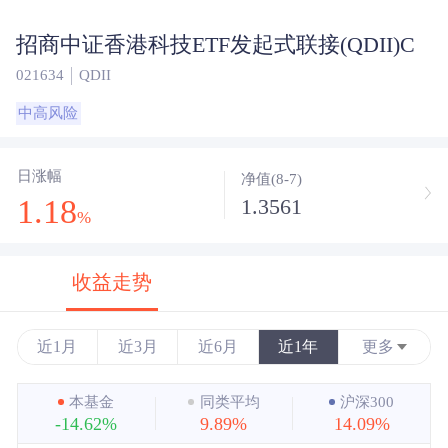
招商中证香港科技ETF发起式联接(QDII)C
021634
QDII
中高风险
日涨幅
净值(8-7)
1.18
1.3561
%
收益走势
近1月
近3月
近6月
近1年
更多
近3年
本基金
同类平均
沪深300
-14.62%
9.89%
14.09%
近5年