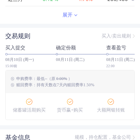
近半年
-7.61
%
4.30
%
293/427
展开
近一年
-14.62
%
12.03
%
328/415
交易规则
买入/卖出规则
近三年
--
0.00
%
--/--
买入提交
确定份额
查看盈亏
近五年
--
0.00
%
--/--
08月10日 (周一)
08月11日 (周二)
08月11日 (周二)
今年以来
-10.74
%
5.28
%
333/423
15:00前
22:00
申购费率：
最低
--
（原
0.00%
）
成立以来
35.61
%
--
--/--
赎回费率：持有天数在7天内赎回费率1.50%
储蓄罐活期购买
货币赢+购买
大额网银转账
基金信息
规模，持仓配置，基金公司