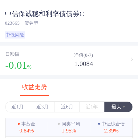
中信保诚稳和利率债债券C
023665
债券型
中低风险
日涨幅
净值(8-7)
-0.01
1.0084
%
收益走势
近1月
近3月
近6月
近1年
最大
近3年
本基金
同类平均
中证综合债
0.84%
1.95%
2.39%
近5年