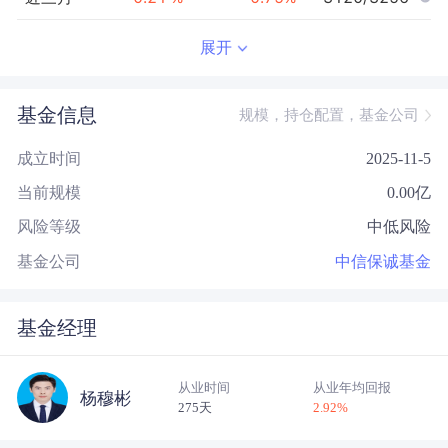
近半年
0.59
%
1.47
%
3098/3244
展开
近一年
--
0.00
%
--/--
基金信息
规模，持仓配置，基金公司
近三年
--
0.00
%
--/--
成立时间
2025-11-5
近五年
--
0.00
%
--/--
当前规模
0.00
亿
今年以来
0.76
%
1.76
%
3081/3240
风险等级
中低风险
成立以来
0.84
%
--
--/--
基金公司
中信保诚基金
基金经理
从业时间
从业年均回报
杨穆彬
275天
2.92
%