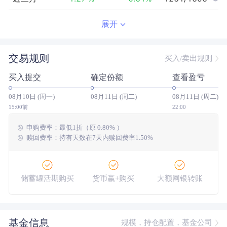
近半年
-1.65
%
0.58
%
1273/1478
展开
近一年
--
0.00
%
--/--
交易规则
买入/卖出规则
近三年
--
0.00
%
--/--
买入提交
确定份额
查看盈亏
近五年
--
0.00
%
--/--
08月10日 (周一)
08月11日 (周二)
08月11日 (周二)
今年以来
-1.10
%
1.92
%
1304/1446
15:00前
22:00
申购费率：
最低
1折
（原
0.80%
）
成立以来
-0.65
%
--
--/--
赎回费率：持有天数在7天内赎回费率1.50%
储蓄罐活期购买
货币赢+购买
大额网银转账
基金信息
规模，持仓配置，基金公司