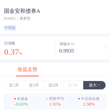
国金安和债券A
024092
债券型
中风险
日涨幅
净值(8-7)
0.37
0.9935
%
收益走势
近1月
近3月
近6月
近1年
最大
近3年
本基金
同类平均
中证综合债
-0.65%
1.91%
2.58%
近5年