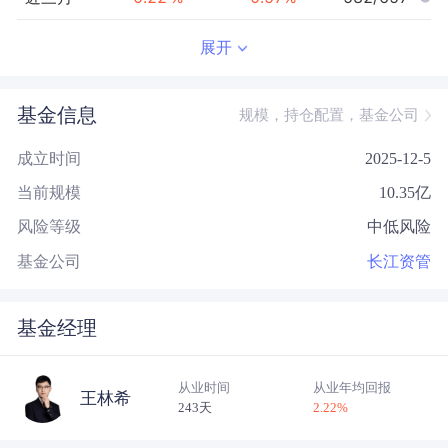
近半年
0.51
%
1.28
%
598/656
展开
近一年
--
0.00
%
--/--
基金信息
规模，持仓配置，基金公司
近三年
--
0.00
%
--/--
成立时间
2025-12-5
近五年
--
0.00
%
--/--
当前规模
10.35
亿
今年以来
0.63
%
1.53
%
595/654
风险等级
中低风险
成立以来
0.70
%
--
--/--
基金公司
长江资管
基金经理
从业时间
从业年均回报
王林希
243天
2.22
%