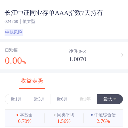
长江中证同业存单AAA指数7天持有
024760
债券型
中低风险
日涨幅
净值(8-6)
0.00
1.0070
%
收益走势
近1月
近3月
近6月
近1年
最大
近3年
本基金
同类平均
中证综合债
0.70%
1.56%
2.76%
近5年