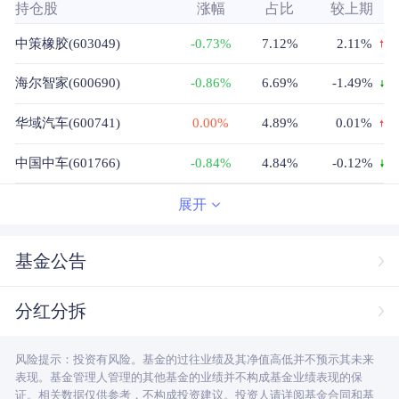
持仓股
涨幅
占比
较上期
中策橡胶(603049)
-0.73%
7.12%
2.11%
海尔智家(600690)
-0.86%
6.69%
-1.49%
华域汽车(600741)
0.00%
4.89%
0.01%
中国中车(601766)
-0.84%
4.84%
-0.12%
柳工(000528)
-0.24%
4.65%
-0.31%
展开
明泰铝业(601677)
-0.24%
4.56%
-0.09%
基金公告
传音控股(688036)
-0.64%
3.92%
3.92%
分红分拆
华勤技术(603296)
0.71%
3.32%
3.32%
风险提示：投资有风险。基金的过往业绩及其净值高低并不预示其未来
中联重科(000157)
-0.69%
3.18%
3.18%
表现。基金管理人管理的其他基金的业绩并不构成基金业绩表现的保
证。相关数据仅供参考，不构成投资建议。投资人请详阅基金合同和基