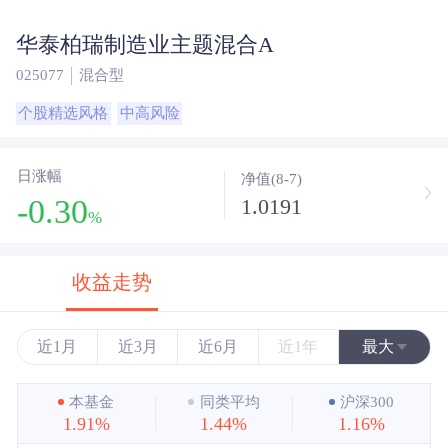
华泰柏瑞制造业主题混合A
025077
混合型
个股精选风格
中高风险
日涨幅
净值(8-7)
-0.30
1.0191
%
收益走势
近1月
近3月
近6月
近1年
最大
近3年
本基金
同类平均
沪深300
1.91%
1.44%
1.16%
近5年