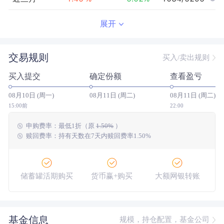
近半年
-0.49
%
3.25
%
2596/5113
展开
近一年
--
0.00
%
--/--
交易规则
买入/卖出规则
近三年
--
0.00
%
--/--
买入提交
确定份额
查看盈亏
近五年
--
0.00
%
--/--
08月10日 (周一)
08月11日 (周二)
08月11日 (周二)
今年以来
1.23
%
7.95
%
2929/5020
15:00前
22:00
申购费率：
最低
1折
（原
1.50%
）
成立以来
1.91
%
--
--/--
赎回费率：持有天数在7天内赎回费率1.50%
储蓄罐活期购买
货币赢+购买
大额网银转账
基金信息
规模，持仓配置，基金公司