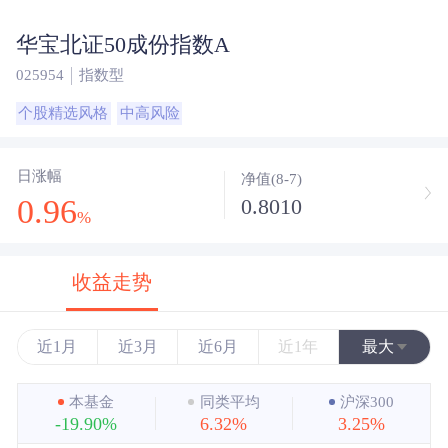
华宝北证50成份指数A
025954
指数型
个股精选风格
中高风险
日涨幅
净值(8-7)
0.96
0.8010
%
收益走势
近1月
近3月
近6月
近1年
最大
近3年
本基金
同类平均
沪深300
-19.90%
6.32%
3.25%
近5年