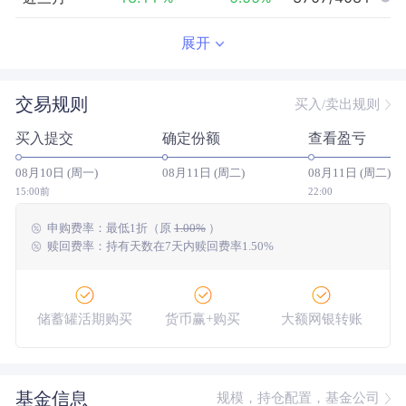
近半年
-24.04
%
0.14
%
3805/3908
展开
近一年
--
0.00
%
--/--
交易规则
买入/卖出规则
近三年
--
0.00
%
--/--
买入提交
确定份额
查看盈亏
近五年
--
0.00
%
--/--
08月10日 (周一)
08月11日 (周二)
08月11日 (周二)
今年以来
-20.16
%
3.61
%
3727/3837
15:00前
22:00
申购费率：
最低
1折
（原
1.00%
）
成立以来
-19.90
%
--
--/--
赎回费率：持有天数在7天内赎回费率1.50%
储蓄罐活期购买
货币赢+购买
大额网银转账
基金信息
规模，持仓配置，基金公司