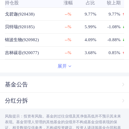
持仓股
涨幅
占比
较上期
戈碧迦(920438)
--%
9.77%
9.77%
贝特瑞(920185)
--%
5.99%
-1.08%
锦波生物(920982)
--%
4.09%
-0.88%
吉林碳谷(920077)
--%
3.68%
0.85%
曙光数创(920808)
--%
3.62%
0.63%
展开
同力股份(920599)
--%
3.22%
-0.37%
基金公告
安达科技(920809)
--%
3.02%
3.02%
分红分拆
星图测控(920116)
--%
3.01%
-0.09%
风险提示：投资有风险。基金的过往业绩及其净值高低并不预示其未来
连城数控(920368)
--%
2.9%
-0.53%
表现。基金管理人管理的其他基金的业绩并不构成基金业绩表现的保
证。相关数据仅供参考，不构成投资建议。投资人请详阅基金合同和基