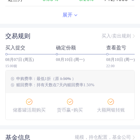
近半年
-2.03
%
1.63
%
741/961
展开
近一年
--
0.00
%
--/--
交易规则
买入/卖出规则
近三年
--
0.00
%
--/--
买入提交
确定份额
查看盈亏
近五年
--
0.00
%
--/--
08月07日 (周五)
08月10日 (周一)
08月10日 (周一)
今年以来
-0.05
%
6.12
%
849/943
15:00前
22:00
申购费率：
最低
1折
（原
1.50%
）
成立以来
1.51
%
--
--/--
赎回费率：持有天数在7天内赎回费率1.50%
储蓄罐活期购买
货币赢+购买
大额网银转账
基金信息
规模，持仓配置，基金公司