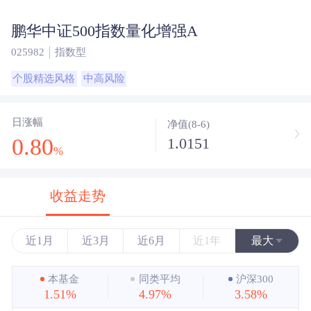
鹏华中证500指数量化增强A
025982
指数型
个股精选风格
中高风险
日涨幅
净值(8-6)
0.80
1.0151
%
收益走势
近1月
近3月
近6月
近1年
最大
近3年
本基金
同类平均
沪深300
1.51%
4.97%
3.58%
近5年