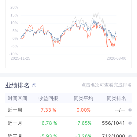
今年以来
最大
业绩排名
点击名次可查看完成排名
时间区间
收益回报
同类平均
同类排名
近一周
7.33
%
0.00
%
--/--
近一月
-6.78
%
-7.65
%
556/1041
近三月
-5.93
%
-3.26
%
712/1000