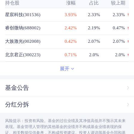
持仓股
涨幅
占比
较上期
星宸科技(301536)
3.93%
2.33%
2.33%
睿创微纳(688002)
2.42%
2.19%
0.47%
大族激光(002008)
0.42%
2.07%
2.07%
北京君正(300223)
0.71%
2.0%
2.0%
源杰科技(688498)
2.70%
1.86%
1.86%
展开
视源股份(002841)
2.04%
1.71%
0.18%
基金公告
科达制造(600499)
-0.83%
1.58%
1.58%
分红分拆
协创数据(300857)
-0.69%
1.55%
1.55%
风险提示：投资有风险。基金的过往业绩及其净值高低并不预示其未来
宏发股份(600885)
-2.07%
1.5%
1.5%
表现。基金管理人管理的其他基金的业绩并不构成基金业绩表现的保
证。相关数据仅供参考，不构成投资建议。投资人请详阅基金合同和基