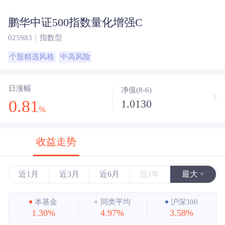
鹏华中证500指数量化增强C
025983
指数型
个股精选风格
中高风险
日涨幅
净值(8-6)
0.81
1.0130
%
收益走势
近1月
近3月
近6月
近1年
最大
近3年
本基金
同类平均
沪深300
1.30%
4.97%
3.58%
近5年