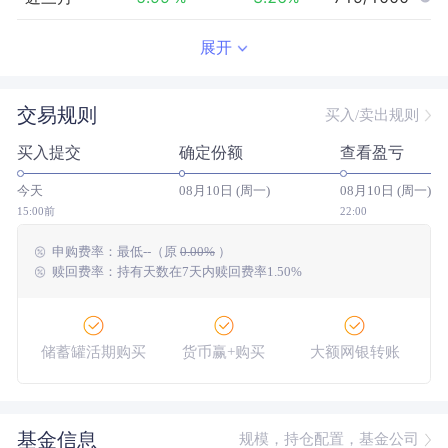
近半年
-2.16
%
1.63
%
748/961
展开
近一年
--
0.00
%
--/--
交易规则
买入/卖出规则
近三年
--
0.00
%
--/--
买入提交
确定份额
查看盈亏
近五年
--
0.00
%
--/--
今天
08月10日 (周一)
08月10日 (周一)
今年以来
-0.22
%
6.12
%
851/943
15:00前
22:00
申购费率：
最低
--
（原
0.00%
）
成立以来
1.30
%
--
--/--
赎回费率：持有天数在7天内赎回费率1.50%
储蓄罐活期购买
货币赢+购买
大额网银转账
基金信息
规模，持仓配置，基金公司