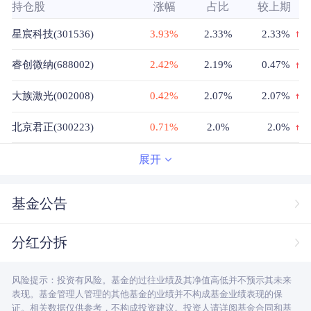
持仓股
涨幅
占比
较上期
星宸科技(301536)
3.93%
2.33%
2.33%
睿创微纳(688002)
2.42%
2.19%
0.47%
大族激光(002008)
0.42%
2.07%
2.07%
北京君正(300223)
0.71%
2.0%
2.0%
源杰科技(688498)
2.70%
1.86%
1.86%
展开
视源股份(002841)
2.04%
1.71%
0.18%
基金公告
科达制造(600499)
-0.83%
1.58%
1.58%
分红分拆
协创数据(300857)
-0.69%
1.55%
1.55%
风险提示：投资有风险。基金的过往业绩及其净值高低并不预示其未来
宏发股份(600885)
-2.07%
1.5%
1.5%
表现。基金管理人管理的其他基金的业绩并不构成基金业绩表现的保
证。相关数据仅供参考，不构成投资建议。投资人请详阅基金合同和基