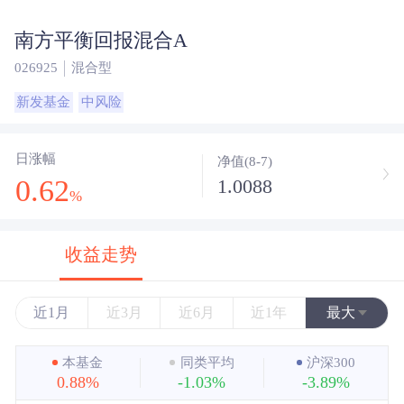
南方平衡回报混合A
026925
混合型
新发基金
中风险
日涨幅
净值(8-7)
0.62
1.0088
%
收益走势
近1月
近3月
近6月
近1年
最大
近3年
本基金
同类平均
沪深300
0.88%
-1.03%
-3.89%
近5年