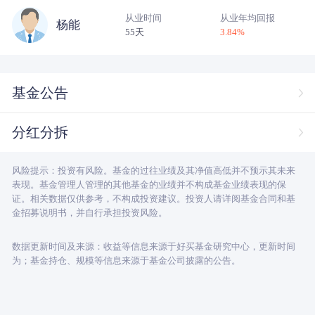
从业时间
从业年均回报
杨能
55天
3.84
%
基金公告
分红分拆
风险提示：投资有风险。基金的过往业绩及其净值高低并不预示其未来
表现。基金管理人管理的其他基金的业绩并不构成基金业绩表现的保
证。相关数据仅供参考，不构成投资建议。投资人请详阅基金合同和基
金招募说明书，并自行承担投资风险。
数据更新时间及来源：收益等信息来源于好买基金研究中心，更新时间
为；基金持仓、规模等信息来源于基金公司披露的公告。