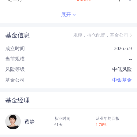
近半年
--
0.00
%
--/--
展开
近一年
--
0.00
%
--/--
基金信息
规模，持仓配置，基金公司
近三年
--
0.00
%
--/--
成立时间
2026-6-9
近五年
--
0.00
%
--/--
当前规模
--
今年以来
--
0.00
%
--/--
风险等级
中低风险
成立以来
0.23
%
--
--/--
基金公司
中银基金
基金经理
从业时间
从业年均回报
蔡静
61天
1.76
%