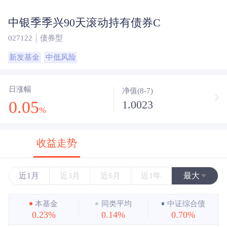
中银季季兴90天滚动持有债券C
027122
债券型
新发基金
中低风险
日涨幅
净值(8-7)
0.05
1.0023
%
收益走势
近1月
近3月
近6月
近1年
最大
近3年
本基金
同类平均
中证综合债
0.23%
0.14%
0.70%
近5年