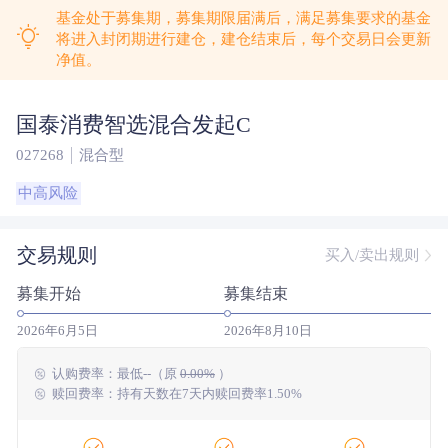
基金处于募集期，募集期限届满后，满足募集要求的基金
将进入封闭期进行建仓，建仓结束后，每个交易日会更新
净值。
国泰消费智选混合发起C
027268
混合型
中高风险
交易规则
买入/卖出规则
募集开始
募集结束
2026年6月5日
2026年8月10日
认购费率：
最低
--
（原
0.00%
）
赎回费率：持有天数在7天内赎回费率1.50%