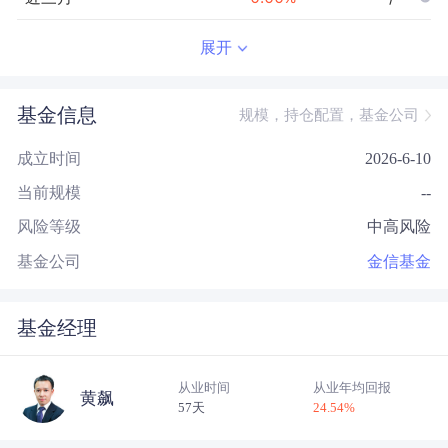
近半年
--
0.00
%
--/--
展开
近一年
--
0.00
%
--/--
基金信息
规模，持仓配置，基金公司
近三年
--
0.00
%
--/--
成立时间
2026-6-10
近五年
--
0.00
%
--/--
当前规模
--
今年以来
--
0.00
%
--/--
风险等级
中高风险
成立以来
-2.91
%
--
--/--
基金公司
金信基金
基金经理
从业时间
从业年均回报
黄飙
57天
24.54
%