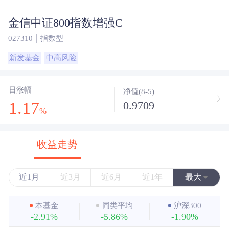
金信中证800指数增强C
027310
指数型
新发基金
中高风险
日涨幅
净值(8-5)
1.17
0.9709
%
收益走势
近1月
近3月
近6月
近1年
最大
近3年
本基金
同类平均
沪深300
-2.91%
-5.86%
-1.90%
近5年