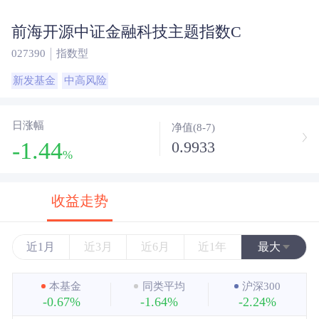
前海开源中证金融科技主题指数C
027390
指数型
新发基金
中高风险
日涨幅
净值(8-7)
-1.44
0.9933
%
收益走势
近1月
近3月
近6月
近1年
最大
近3年
本基金
同类平均
沪深300
-0.67%
-1.64%
-2.24%
近5年