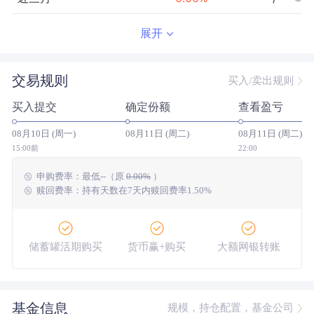
近半年
--
0.00
%
--/--
展开
近一年
--
0.00
%
--/--
交易规则
买入/卖出规则
近三年
--
0.00
%
--/--
买入提交
确定份额
查看盈亏
近五年
--
0.00
%
--/--
08月10日 (周一)
08月11日 (周二)
08月11日 (周二)
今年以来
--
0.00
%
--/--
15:00前
22:00
申购费率：
最低
--
（原
0.00%
）
成立以来
-0.67
%
--
--/--
赎回费率：持有天数在7天内赎回费率1.50%
储蓄罐活期购买
货币赢+购买
大额网银转账
基金信息
规模，持仓配置，基金公司