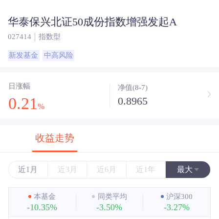
华泰保兴北证50成份指数增强发起A
027414
指数型
新发基金
中高风险
日涨幅
净值(8-7)
0.21
0.8965
%
收益走势
近1月
近3月
近6月
近1年
最大
近3年
本基金
同类平均
沪深300
-10.35%
-3.50%
-3.27%
近5年