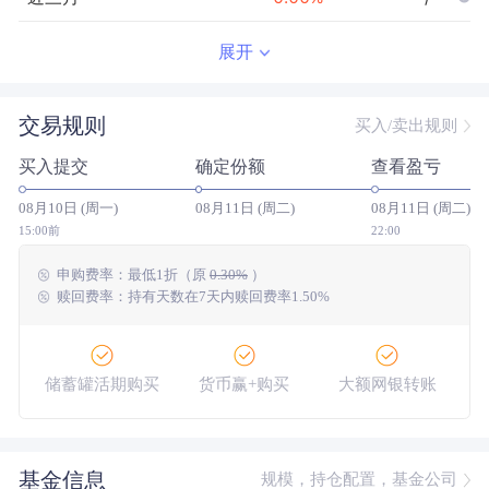
近半年
--
0.00
%
--/--
展开
近一年
--
0.00
%
--/--
交易规则
买入/卖出规则
近三年
--
0.00
%
--/--
买入提交
确定份额
查看盈亏
近五年
--
0.00
%
--/--
08月10日 (周一)
08月11日 (周二)
08月11日 (周二)
今年以来
--
0.00
%
--/--
15:00前
22:00
申购费率：
最低
1折
（原
0.30%
）
成立以来
-10.35
%
--
--/--
赎回费率：持有天数在7天内赎回费率1.50%
储蓄罐活期购买
货币赢+购买
大额网银转账
基金信息
规模，持仓配置，基金公司