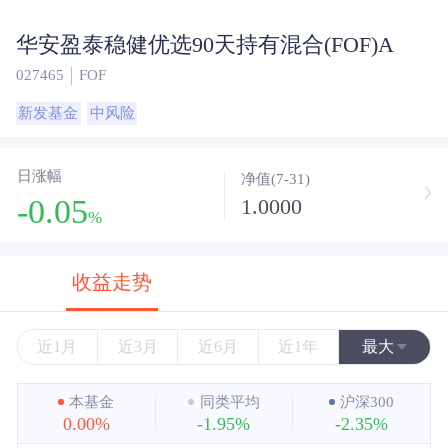
华安盈泰稳健优选90天持有混合(FOF)A
027465
FOF
新发基金
中风险
日涨幅
净值(7-31)
-0.05
1.0000
%
收益走势
近1月
近3月
近6月
近1年
最大
近3年
本基金
同类平均
沪深300
0.00%
-1.95%
-2.35%
近5年