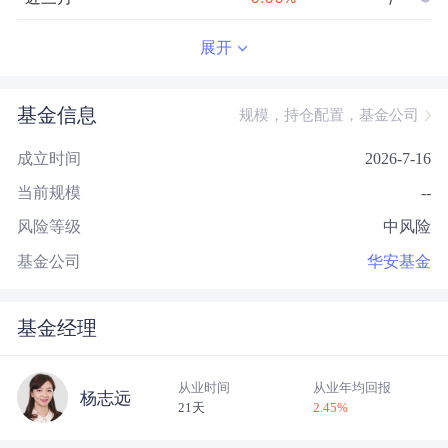
近半年
--
0.00
%
--/--
展开
近一年
--
0.00
%
--/--
基金信息
规模，持仓配置，基金公司
近三年
--
0.00
%
--/--
成立时间
2026-7-16
近五年
--
0.00
%
--/--
当前规模
--
今年以来
--
0.00
%
--/--
风险等级
中风险
成立以来
0.00
%
--
--/--
基金公司
华安基金
基金经理
从业时间
从业年均回报
杨志远
21天
2.45
%