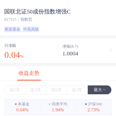
国联北证50成份指数增强C
027515
指数型
新发基金
中高风险
日涨幅
净值(8-7)
0.04
1.0004
%
收益走势
近1月
近3月
近6月
近1年
最大
近3年
本基金
同类平均
沪深300
0.04%
1.94%
2.73%
近5年