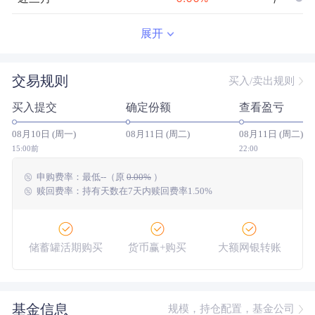
近半年
--
0.00
%
--/--
展开
近一年
--
0.00
%
--/--
交易规则
买入/卖出规则
近三年
--
0.00
%
--/--
买入提交
确定份额
查看盈亏
近五年
--
0.00
%
--/--
08月10日 (周一)
08月11日 (周二)
08月11日 (周二)
今年以来
--
0.00
%
--/--
15:00前
22:00
申购费率：
最低
--
（原
0.00%
）
成立以来
0.04
%
--
--/--
赎回费率：持有天数在7天内赎回费率1.50%
储蓄罐活期购买
货币赢+购买
大额网银转账
基金信息
规模，持仓配置，基金公司