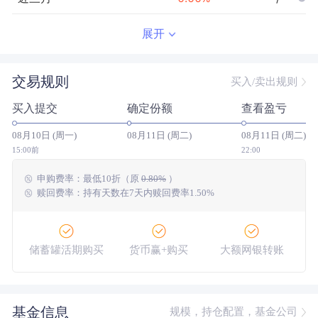
近半年
--
0.00
%
--/--
展开
近一年
--
0.00
%
--/--
交易规则
买入/卖出规则
近三年
--
0.00
%
--/--
买入提交
确定份额
查看盈亏
近五年
--
0.00
%
--/--
08月10日 (周一)
08月11日 (周二)
08月11日 (周二)
今年以来
--
0.00
%
--/--
15:00前
22:00
申购费率：
最低
10折
（原
0.80%
）
成立以来
4.48
%
--
--/--
赎回费率：持有天数在7天内赎回费率1.50%
储蓄罐活期购买
货币赢+购买
大额网银转账
基金信息
规模，持仓配置，基金公司