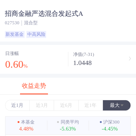
招商金融严选混合发起式A
027530
混合型
新发基金
中高风险
日涨幅
净值(7-31)
0.60
1.0448
%
收益走势
近1月
近3月
近6月
近1年
最大
近3年
本基金
同类平均
沪深300
4.48%
-5.63%
-4.45%
近5年