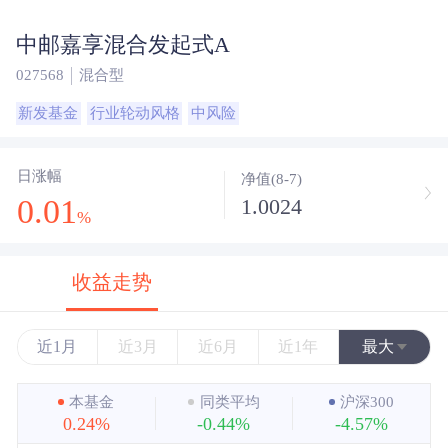
中邮嘉享混合发起式A
027568
混合型
新发基金
行业轮动风格
中风险
日涨幅
净值(8-7)
0.01
1.0024
%
收益走势
近1月
近3月
近6月
近1年
最大
近3年
本基金
同类平均
沪深300
0.24%
-0.44%
-4.57%
近5年