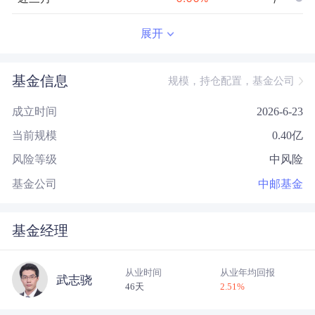
近半年
--
0.00
%
--/--
展开
近一年
--
0.00
%
--/--
基金信息
规模，持仓配置，基金公司
近三年
--
0.00
%
--/--
成立时间
2026-6-23
近五年
--
0.00
%
--/--
当前规模
0.40
亿
今年以来
--
0.00
%
--/--
风险等级
中风险
成立以来
0.24
%
--
--/--
基金公司
中邮基金
基金经理
从业时间
从业年均回报
武志骁
46天
2.51
%