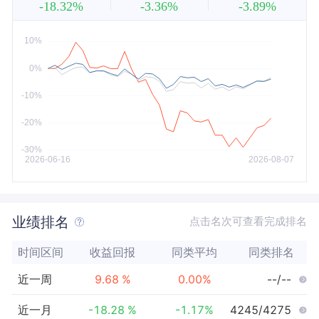
-18.32%
-3.36%
-3.89%
近5年
今年以来
最大
业绩排名
点击名次可查看完成排名
时间区间
收益回报
同类平均
同类排名
近一周
9.68
%
0.00
%
--/--
近一月
-18.28
%
-1.17
%
4245/4275