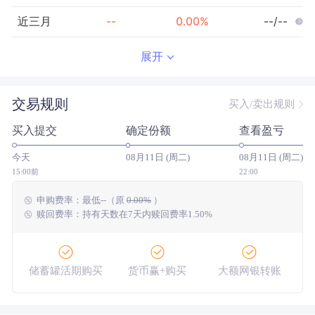
近三月
--
0.00
%
--/--
近半年
--
0.00
%
--/--
展开
近一年
--
0.00
%
--/--
交易规则
买入/卖出规则
近三年
--
0.00
%
--/--
买入提交
确定份额
查看盈亏
近五年
--
0.00
%
--/--
今天
08月11日 (周二)
08月11日 (周二)
今年以来
--
0.00
%
--/--
15:00前
22:00
申购费率：
最低
--
（原
0.00%
）
成立以来
-18.32
%
--
--/--
赎回费率：持有天数在7天内赎回费率1.50%
储蓄罐活期购买
货币赢+购买
大额网银转账