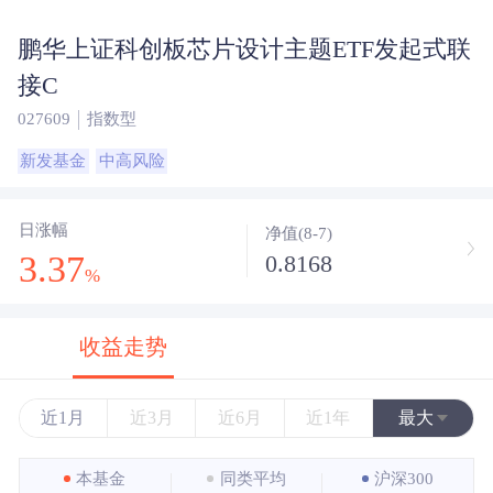
鹏华上证科创板芯片设计主题ETF发起式联
接C
027609
指数型
新发基金
中高风险
日涨幅
净值(8-7)
3.37
0.8168
%
收益走势
近1月
近3月
近6月
近1年
最大
近3年
本基金
同类平均
沪深300