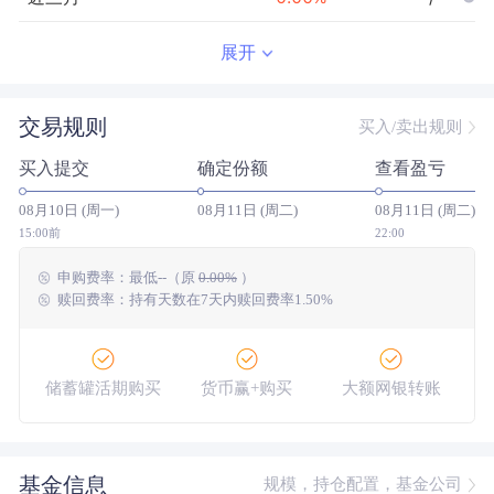
近半年
--
0.00
%
--/--
展开
近一年
--
0.00
%
--/--
交易规则
买入/卖出规则
近三年
--
0.00
%
--/--
买入提交
确定份额
查看盈亏
近五年
--
0.00
%
--/--
08月10日 (周一)
08月11日 (周二)
08月11日 (周二)
今年以来
--
0.00
%
--/--
15:00前
22:00
申购费率：
最低
--
（原
0.00%
）
成立以来
0.02
%
--
--/--
赎回费率：持有天数在7天内赎回费率1.50%
储蓄罐活期购买
货币赢+购买
大额网银转账
基金信息
规模，持仓配置，基金公司