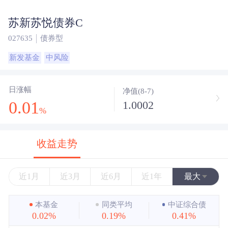
苏新苏悦债券C
027635
债券型
新发基金
中风险
日涨幅
净值(8-7)
0.01
1.0002
%
收益走势
近1月
近3月
近6月
近1年
最大
近3年
本基金
同类平均
中证综合债
0.02%
0.19%
0.41%
近5年