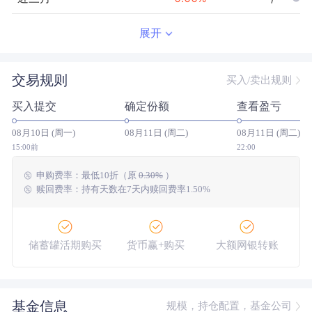
近半年
--
0.00
%
--/--
展开
近一年
--
0.00
%
--/--
交易规则
买入/卖出规则
近三年
--
0.00
%
--/--
买入提交
确定份额
查看盈亏
近五年
--
0.00
%
--/--
08月10日 (周一)
08月11日 (周二)
08月11日 (周二)
今年以来
--
0.00
%
--/--
15:00前
22:00
申购费率：
最低
10折
（原
0.30%
）
成立以来
0.38
%
--
--/--
赎回费率：持有天数在7天内赎回费率1.50%
储蓄罐活期购买
货币赢+购买
大额网银转账
基金信息
规模，持仓配置，基金公司