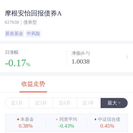
摩根安怡回报债券A
027638
债券型
新发基金
中风险
日涨幅
净值(8-7)
-0.17
1.0038
%
收益走势
近1月
近3月
近6月
近1年
最大
近3年
本基金
同类平均
中证综合债
0.38%
-0.43%
0.45%
近5年