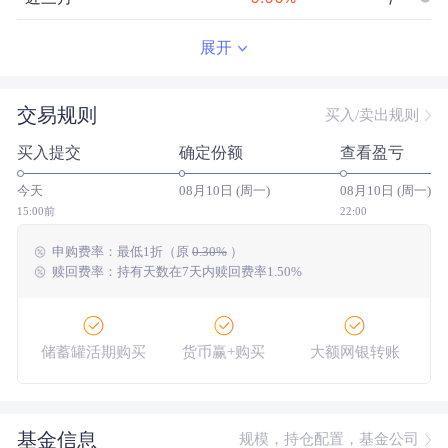
近半年
--
0.00
%
--/--
展开
近一年
--
0.00
%
--/--
交易规则
买入/卖出规则
近三年
--
0.00
%
--/--
买入提交
确定份额
查看盈亏
近五年
--
0.00
%
--/--
今天
08月10日 (周一)
08月10日 (周一)
今年以来
--
0.00
%
--/--
15:00前
22:00
申购费率：
最低
1折
（原
0.30%
）
成立以来
-6.91
%
--
--/--
赎回费率：持有天数在7天内赎回费率1.50%
储蓄罐活期购买
货币赢+购买
大额网银转账
基金信息
规模，持仓配置，基金公司