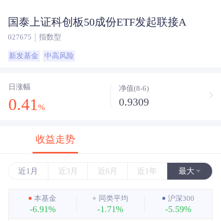
国泰上证科创板50成份ETF发起联接A
027675
指数型
新发基金
中高风险
日涨幅
净值(8-6)
0.41
0.9309
%
收益走势
近1月
近3月
近6月
近1年
最大
近3年
本基金
同类平均
沪深300
-6.91%
-1.71%
-5.59%
近5年