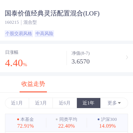
国泰价值经典灵活配置混合(LOF)
160215
混合型
个股交易风格
中高风险
日涨幅
净值(8-7)
4.40
3.6570
%
收益走势
近1月
近3月
近6月
近1年
更多
近3年
本基金
同类平均
沪深300
72.91%
22.40%
14.09%
近5年