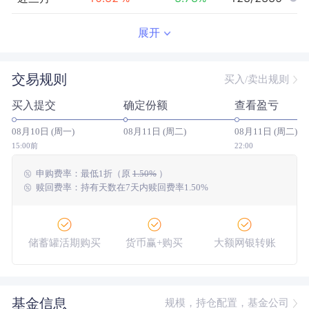
近半年
23.55
%
3.71
%
274/2331
展开
近一年
72.91
%
23.56
%
203/2302
交易规则
买入/卖出规则
近三年
61.31
%
32.48
%
378/2119
买入提交
确定份额
查看盈亏
近五年
54.89
%
11.32
%
201/1859
08月10日 (周一)
08月11日 (周二)
08月11日 (周二)
今年以来
30.98
%
7.85
%
234/2327
15:00前
22:00
申购费率：
最低
1折
（原
1.50%
）
成立以来
448.32
%
--
--/--
赎回费率：持有天数在7天内赎回费率1.50%
储蓄罐活期购买
货币赢+购买
大额网银转账
基金信息
规模，持仓配置，基金公司