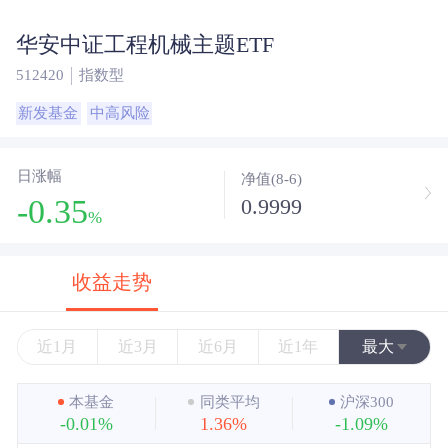
华安中证工程机械主题ETF
512420
指数型
新发基金
中高风险
日涨幅
净值(8-6)
-0.35
0.9999
%
收益走势
近1月
近3月
近6月
近1年
最大
近3年
本基金
同类平均
沪深300
-0.01%
1.36%
-1.09%
近5年