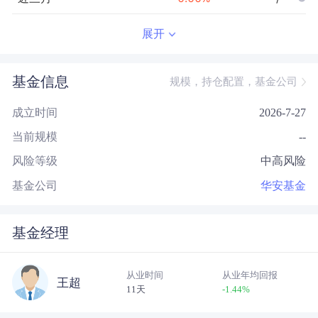
近半年
--
0.00
%
--/--
展开
近一年
--
0.00
%
--/--
基金信息
规模，持仓配置，基金公司
近三年
--
0.00
%
--/--
成立时间
2026-7-27
近五年
--
0.00
%
--/--
当前规模
--
今年以来
--
0.00
%
--/--
风险等级
中高风险
成立以来
-0.01
%
--
--/--
基金公司
华安基金
基金经理
从业时间
从业年均回报
王超
11天
-1.44
%