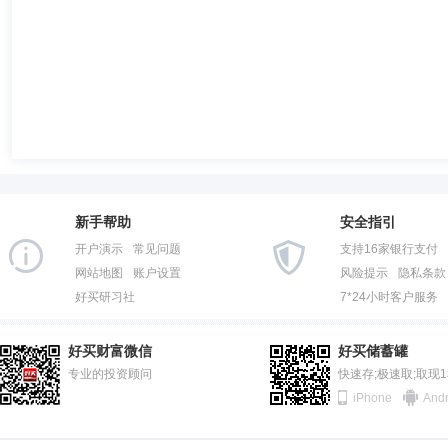
新手帮助
安全指引
开户演示
常见问题
支持16家银行支付
网站地图
账户设置
风险提示
隐私条款
好买研习社
7*24小时客户服务
好买财富微信
好买储蓄罐
专业的投资顾问
快速存;极速取;取现
iPhone
Andr