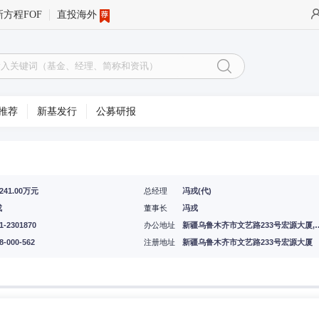
新方程FOF
直投海外
推荐
新基发行
公募研报
7241.00万元
总经理
冯戎(代)
戎
董事长
冯戎
1-2301870
办公地址
新疆乌鲁木齐市文艺路233号宏源大
8-000-562
注册地址
新疆乌鲁木齐市文艺路233号宏源大厦