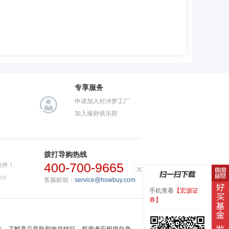
专享服务
申请加入对冲梦工厂
加入臻财俱乐部
拨打导购热线
400-700-9665
软件！
id
客服邮箱：
service@howbuy.com
手机查看
【宏源证
券】