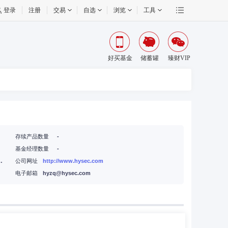
登录
注册
交易
自选
浏览
工具
好买基金
储蓄罐
臻财VIP
存续产品数量
-
基金经理数量
-
厦,北京市西城区太平桥大街19号
公司网址
http://www.hysec.com
电子邮箱
hyzq@hysec.com