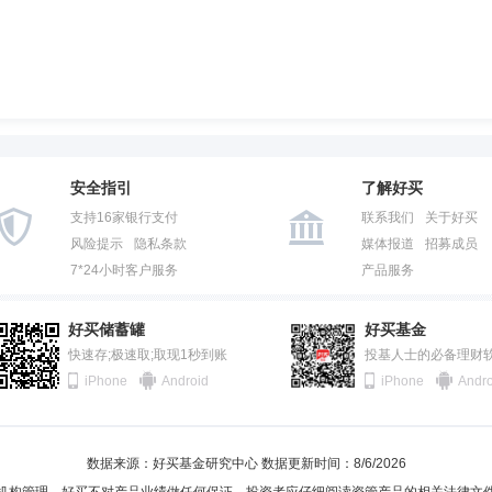
安全指引
了解好买
支持16家银行支付
联系我们
关于好买
风险提示
隐私条款
媒体报道
招募成员
7*24小时客户服务
产品服务
好买储蓄罐
好买基金
快速存;极速取;取现1秒到账
投基人士的必备理财
iPhone
Android
iPhone
Andro
数据来源：好买基金研究中心 数据更新时间：8/6/2026