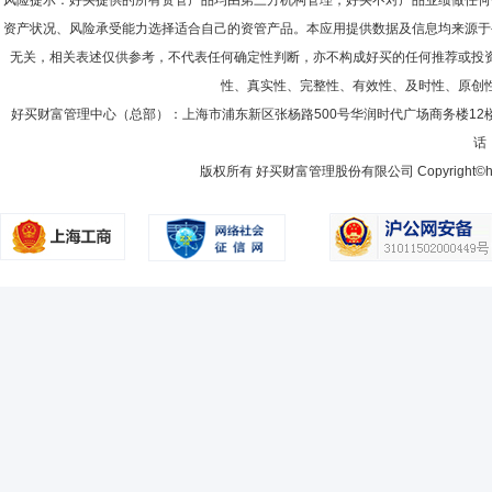
风险提示：好买提供的所有资管产品均由第三方机构管理，好买不对产品业绩做任何
资产状况、风险承受能力选择适合自己的资管产品。本应用提供数据及信息均来源于
无关，相关表述仅供参考，不代表任何确定性判断，亦不构成好买的任何推荐或投
性、真实性、完整性、有效性、及时性、原创
好买财富管理中心（总部）：上海市浦东新区张杨路500号华润时代广场商务楼12
话：
版权所有 好买财富管理股份有限公司 Copyright©howbuy.co