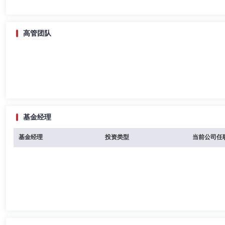
高管团队
基金经理
基金经理
投资类型
当前公司任