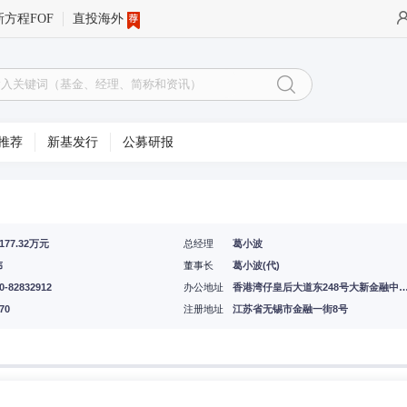
新方程FOF
直投海外
推荐
新基发行
公募研报
3177.32万元
总经理
葛小波
伟
董事长
葛小波(代)
0-82832912
办公地址
香港湾仔皇后大道东248号大新金融中心40楼,中国江苏省无锡市金融一街8号国
70
注册地址
江苏省无锡市金融一街8号