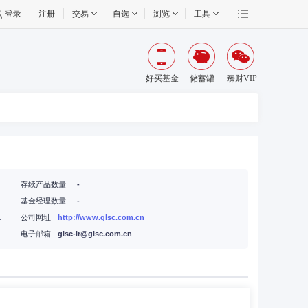
登录
注册
交易
自选
浏览
工具
好买基金
储蓄罐
臻财VIP
存续产品数量
-
基金经理数量
-
联金融大厦7-9楼
公司网址
http://www.glsc.com.cn
电子邮箱
glsc-ir@glsc.com.cn