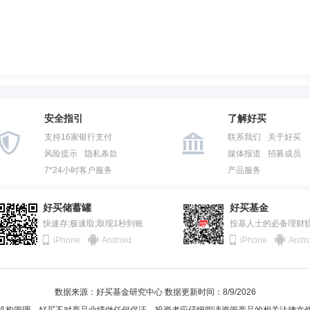
安全指引
了解好买
支持16家银行支付
联系我们
关于好买
风险提示
隐私条款
媒体报道
招募成员
7*24小时客户服务
产品服务
好买储蓄罐
好买基金
快速存;极速取;取现1秒到账
投基人士的必备理财
iPhone
Android
iPhone
Andro
数据来源：好买基金研究中心 数据更新时间：8/9/2026