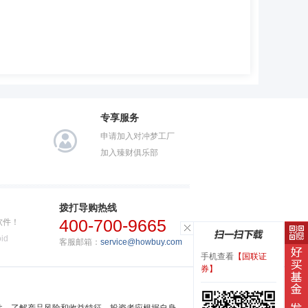
专享服务
申请加入对冲梦工厂
加入臻财俱乐部
拨打导购热线
400-700-9665
软件！
id
客服邮箱：
service@howbuy.com
手机查看
【国联证
券】