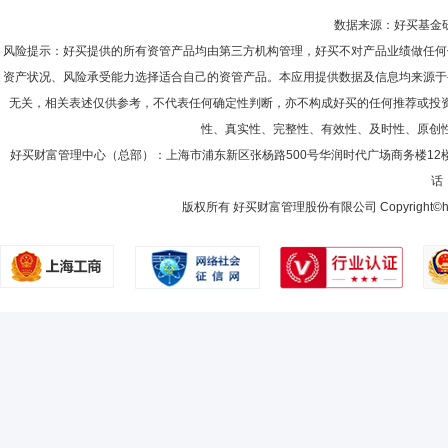
数据来源：好买基金研究
风险提示：好买提供的所有资管产品均由第三方机构管理，好买不对产品业绩做任何
资产状况、风险承受能力选择适合自己的资管产品。本应用提供数据及信息均来源于
无关，相关表述仅供参考，不代表任何确定性判断，亦不构成好买的任何推荐或投
性、真实性、完整性、有效性、及时性、原创
好买财富管理中心（总部）：上海市浦东新区张杨路500号华润时代广场商务楼12
话：
版权所有 好买财富管理股份有限公司 Copyright©howbuy.co