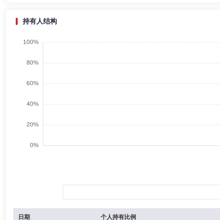
持有人结构
日期
个人持有比例