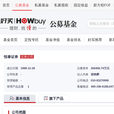
首页
公募基金
私募基金
私募股权
固定收益
新方程FOF
基金首页
定投专区
基金净值
基金排名
好买推荐
新
恒泰证券
证券公司
成立日期
1998-12-28
注册资本
260456.74万元
公司性质
-
法人代表
祝艳辉
管理规模
-
公司电话
010-83270999
管理产品总量
1
客服电话
400-196-6188,047
基本信息
旗下产品
公司档案