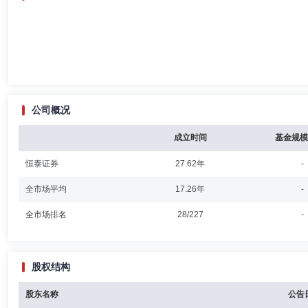
公司概况
成立时间
基金规模
恒泰证券
27.62年
-
全市场平均
17.26年
-
全市场排名
28/227
-
股权结构
股东名称
公告