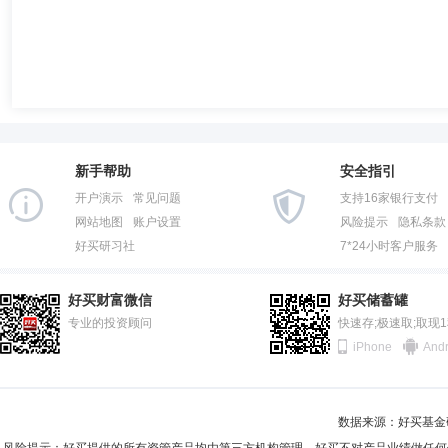
新手帮助
安全指引
开户演示
常见问题
支持16家银行支付
网站地图
账户设置
风险提示
隐私条款
好买研习社
7*24小时客户服务
好买财富微信
好买储蓄罐
专业的投资顾问
快速存;极速取;取现
iPhone
Andr
数据来源：好买基金研究