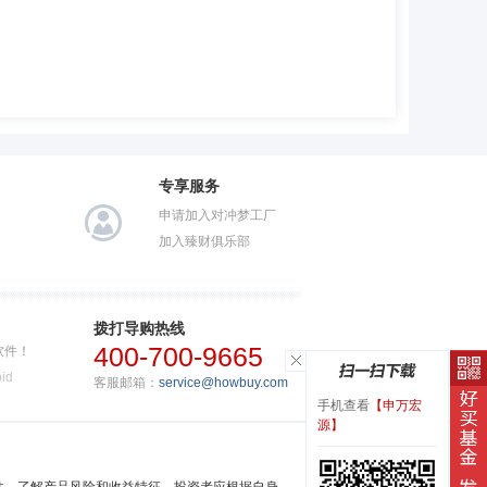
专享服务
申请加入对冲梦工厂
加入臻财俱乐部
拨打导购热线
400-700-9665
软件！
id
客服邮箱：
service@howbuy.com
手机查看
【申万宏
源】