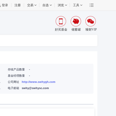
登录
注册
交易
自选
浏览
工具
好买基金
储蓄罐
臻财VIP
存续产品数量
-
基金经理数量
-
248号大新金融中心40楼
公司网址
http://www.swhygh.com
楼2001室
电子邮箱
swhy@swhysc.com