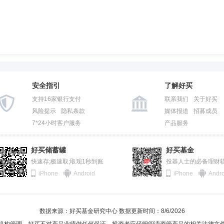
安全指引
了解好买
支持16家银行支付
联系我们
关于好买
风险提示
隐私条款
媒体报道
招募成员
7*24小时客户服务
产品服务
好买储蓄罐
好买基金
快速存;极速取;取现1秒到账
投基人士的必备理财
iPhone
Android
iPhone
Andro
数据来源：好买基金研究中心 数据更新时间：8/6/2026