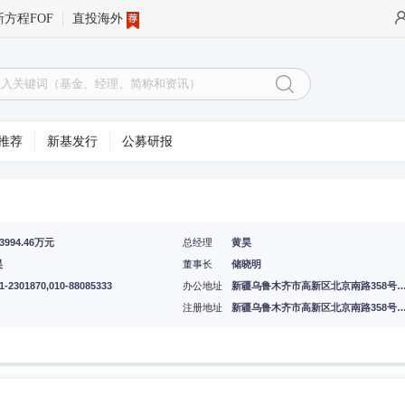
新方程FOF
直投海外
推荐
新基发行
公募研报
03994.46万元
总经理
黄昊
昊
董事长
储晓明
1-2301870,010-88085333
办公地址
新疆乌鲁木齐市高新区北京南路358号大成国际大厦20楼2001室,北京市西城区太平桥大街19号,香港湾仔皇后大道东
注册地址
新疆乌鲁木齐市高新区北京南路358号大成国际大厦20