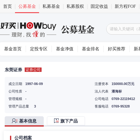
首页
公募基金
私募基金
私募股权
固定收益
新方程FOF
基金首页
定投专区
基金净值
基金排名
好买推荐
新
东莞证券
证券公司
成立日期
1997-06-09
注册资本
150000.00万元
公司性质
-
法人代表
潘海标
管理规模
-
公司电话
0769-22119412
管理产品总量
3
客服电话
0769-95328
基本信息
旗下产品
公司档案