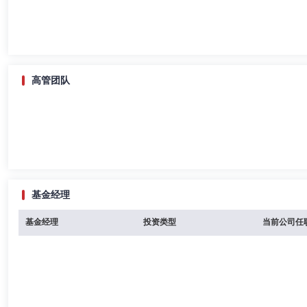
高管团队
基金经理
基金经理
投资类型
当前公司任