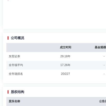
公司概况
成立时间
基金规模
东莞证券
29.18年
-
全市场平均
17.26年
-
全市场排名
20/227
-
股权结构
股东名称
公告