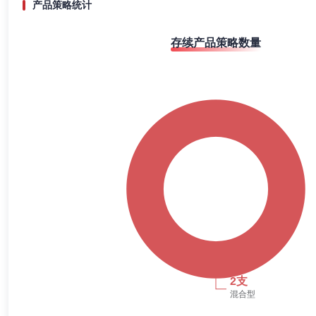
产品策略统计
姜波女士：1955年12月出生，中国国籍，无境外永久居留权，中共党员，
2019-12-31
21.44%
农业银行历任职员、副处长；自1992年7月至1996年4月，在中国光大银
官。自2020年12月起，在国都证券股份有限公司任独立董事。
存续产品策略数量
2019-06-30
19.00%
2018-12-31
18.93%
李锐
副总经理
学历：硕士
任职日期：2022-05-30
2018-06-30
22.75%
李锐先生：中国国籍，无境外永久居留权，2008年12月毕业于英国
经理、航天产业投资基金有限公司投资部投资经理、摩根士丹利华鑫证券
2017-12-31
15.71%
2019年6月加入国都证券，任固定收益总部总经理至今。
2017-06-30
10.51%
2016-12-31
23.04%
周亮
副总经理
学历：硕士
任职日期：2026-01-28
2016-06-30
98.89%
周亮先生：1982年2月出生，中国国籍，无境外永久居留权，硕士研究生学历
任职，历任固定收益总部执行总经理、债券投行总部（二）行政负责人、
职务。周亮先生于2025年12月加入国都证券股份有限公司并担任党委
张志军
副总经理
学历：硕士
任职日期：2019-08-01