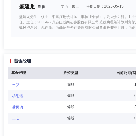
盛建龙
董事
学历：硕士
任职日期：2025-05-15
盛建龙先生：硕士，中国注册会计师（非执业会员），高级会计师。1994年
任、主任；2006年7月起任浙商证券股份有限公司总裁助理兼计划财务部总
规风控总监。现任浙江浙商证券资产管理有限公司董事长兼总经理，浙商
吴思铭
董事
学历：硕士
任职日期：2025-05-15
基金经理
吴思铭先生：1977年2月出生，中国国籍，无境外永久居留权，硕士
负责人、摩根士丹利华鑫证券有限责任公司销售交易总监；2013年10
裁助理，上海证券自营分公司副总经理、总经理。现任浙商证券股份有限
基金经理
投资类型
当前公司任
偏股
王义
耿晓东
董事,总经理助理
学历：本科
任职日期：2025-1
偏股
杨思远
耿晓东先生：1968年11月出生，中国国籍，无境外永久居留权，本科学历
偏股
龚勇钧
公室任项目经理。1997年5月至2006年12月在中国平安人寿保险股份
公室主任、考核督导部总经理。2024年10月起在国都证券股份有限公司任
偏股
王实
公司任职工代表监事。自2025年11月27日起国都证券股份有限公司