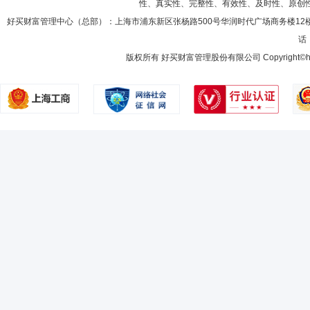
性、真实性、完整性、有效性、及时性、原创
好买财富管理中心（总部）：上海市浦东新区张杨路500号华润时代广场商务楼12
话：
版权所有 好买财富管理股份有限公司 Copyright©howbuy.co
杨思远
投资决策委员会成员
学历：硕士
任职日期：202
杨思远先生：中国国籍，硕士研究生。曾任信达证券资产管理事业部投资
有限公司资产管理总部投资经理、基金管理部研究员。现任国都证券股份
梁思雨
投资决策委员会成员
任职日期：2022-01-21
梁思雨女士：国都证券股份有限公司投资决策委员会成员。
魏泽鸿
首席风险官,合规总监
学历：硕士
任职日期：201
魏泽鸿先生：副总经理、合规总监兼首席风险官，硕士。曾任中国农业银