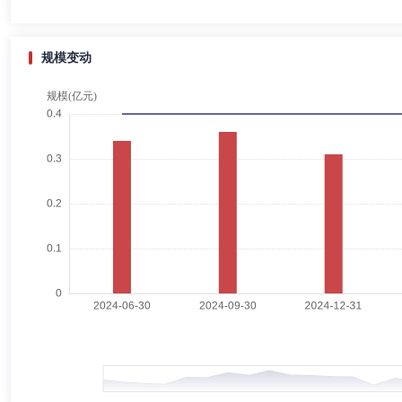
邓宏光
董事
学历：硕士
任职日期：2025-05-15
邓宏光先生：1971年7月出生，中国国籍，无境外永久居留权，硕士
规模变动
长助理、副所长。2011年3月至2020年1月任浙商证券股份有限公司总
年7月至2023年10月，任浙商证券股份有限公司总裁助理。现任浙商
邹光辉
董事
学历：本科
任职日期：2021-02-02
邹光辉先生：中国国籍，无境外永久居留权，于1990年7月毕业于辽宁财
织厂历任会计、采购员；自1992年2月至1993年5月，在长春煤炭管理
2003年2月，在中煤信托投资有限责任公司东北分公司任计划财务部经理
国都证券股份有限公司任董事。
胡南生
董事
学历：硕士
任职日期：2025-05-15
胡南生先生：1973年4月出生，中国国籍，无境外永久居留权，硕士研究
部总经理。2017年1月至2023年2月，任浙商证券股份有限公司经
长，浙江浙商证券资产管理有限公司董事。