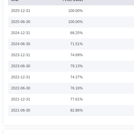
张丽英女士：中国国籍，无境外永久居留权，硕士研究生学历，注册会计师
2025-12-31
100.00%
杭州分公司从事审计相关工作。2009年12月至2025年5月在浙商
制部副总经理、投资银行内核办公室主任。张丽英女士于2025年5月加入
2025-06-30
100.00%
券股份有限公司任财务总监（履行公司财务负责人职责）、董事会秘书。
2024-12-31
68.25%
王爱俭
独立董事
学历：博士
任职日期：2022-11-01
2024-06-30
71.51%
王爱俭女士：1954年11月出生，中国国籍，无境外永久居留权，民建
2023-12-31
74.69%
财经大学教授、博导。自2022年11月起，在国都证券股份有限公司任独
2023-06-30
79.13%
2022-12-31
74.27%
张成思
独立董事
学历：博士
任职日期：2025-05-15
2022-06-30
76.16%
张成思先生：1974年8月出生，中国国籍，无境外永久居留权，博士研究
2021-12-31
77.61%
2021-06-30
82.86%
2020-12-31
100.00%
姜波
独立董事
学历：博士
任职日期：2021-02-02
2020-06-30
79.73%