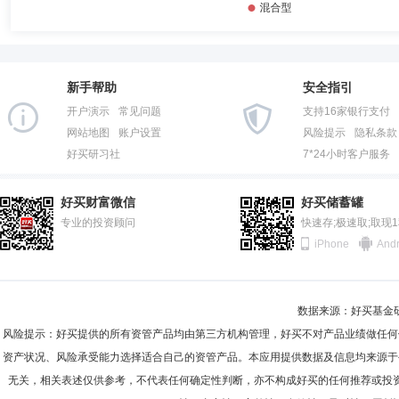
张志军先生：1975年11月出生，中国国籍，无境外永久居留权，中共党员
托股份有限公司西安东大街证券营业部任员工。自2000年3月至2003年
丹阳丹凤北路证券营业部任总经理助理。自2004年8月至2005年6月，
副总经理。自2007年5月至2008年4月，在信达证券股份有限公司金谷托
月，在华金证券股份有限公司（原航天证券有限责任公司）经纪业务总部任总经
限公司任公司业务总监兼证券经纪事业部总经理。自2019年7月起进入
新手帮助
安全指引
李昭
投资决策委员会成员
任职日期：2021-02-02
开户演示
常见问题
支持16家银行支付
网站地图
账户设置
风险提示
隐私条款
李昭先生：国都证券股份有限公司公募证券投资基金管理业务投资决策委
好买研习社
7*24小时客户服务
好买财富微信
好买储蓄罐
专业的投资顾问
快速存;极速取;取现
王义
投资决策委员会成员
学历：博士
任职日期：2021-0
iPhone
Andr
王义先生：中国国籍，北京大学药学博士。曾任国都证券研究所医药行业
基金管理部基金经理、公募证券投资基金管理业务投资决策委员会主席。
数据来源：好买基金研究
风险提示：好买提供的所有资管产品均由第三方机构管理，好买不对产品业绩做任何
资产状况、风险承受能力选择适合自己的资管产品。本应用提供数据及信息均来源于
于伯菲
投资决策委员会成员
任职日期：2025-12-29
无关，相关表述仅供参考，不代表任何确定性判断，亦不构成好买的任何推荐或投
于伯菲先生：现任国都证券股份有限公司公募证券投资基金管理业务投资