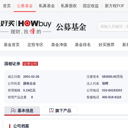
首页
公募基金
私募基金
私募股权
固定收益
新方程FOF
基金首页
定投专区
基金净值
基金排名
好买推荐
新
国都证券
证券公司
成立日期
2001-02-28
注册资本
583000.00万元
公司性质
国有企业
法人代表
张晖
管理规模
0.19亿元
公司电话
010-84183203
管理产品总量
8
客服电话
400-818-8118
基本信息
旗下产品
公司档案