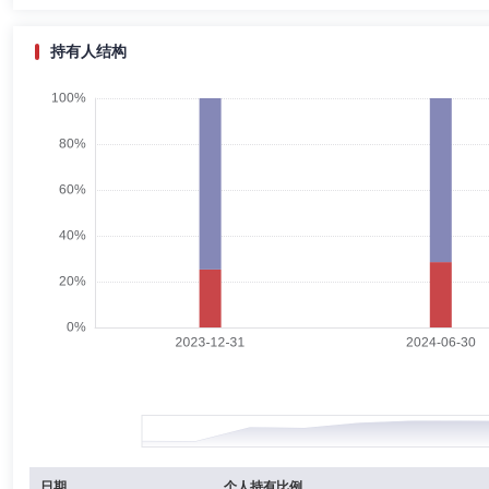
徐向东
董事
学历：本科
任职日期：2025-05-15
徐向东先生：1970年4月出生，中国国籍，无境外永久居留权，本科学历，
持有人结构
任公司任科员，2001年1月至2007年4月在华鲁钢铁有限公司任财务主管
年1月在济南市历城区钢城小额贷款股份有限公司历任副总经理兼财务总监、副
泰商业保理（上海）有限公司任总经理，2019年4月至2019年8月在山
副总经理、总法律顾问及海晟国际融资租赁有限公司董事长，2020年2月至
金融控股有限公司党委委员、首席风控官、总法律顾问及海晟国际融资租赁
有限公司董事长，2022年3月至今在山东海洋控股有限公司任党委委员
张晖
董事,总经理（总裁）
学历：本科
任职日期：2025-
张晖先生：中共党员，大学本科学历，经济师职称。1991年8月大学毕业分配
行浙江省信托投资公司证券部工作。1994年4月至1997年5月任建设银
作，历任第一证券营业部负责人，证券管理部负责人。2002年10月至20
2007年7月任浙江大佳控股集团副总经理。2007年8月至2025年
官等职务。2025年1月加入国都证券股份有限公司，于2025年2月11
史磊
董事
学历：本科
任职日期：2025-05-15
史磊先生：1984年9月出生，中国国籍，无境外永久居留权，本科学历，
融审计处二科副科长，2014年1月至2014年6月在北京公联公路联络线
心高级经理、运营管理部副总经理，2022年9月至今在北京国际信托有
张丽英
董事会秘书,财务总监
学历：硕士
任职日期：202
日期
个人持有比例