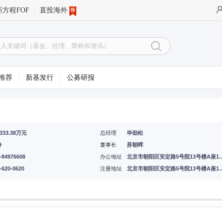
新方程FOF
直投海外
推荐
新基发行
公募研报
3333.38万元
总经理
毕劲松
涛
董事长
苏朝晖
-84976608
办公地址
北京市朝阳区安定路5号院1
-620-0620
注册地址
北京市朝阳区安定路5号院1