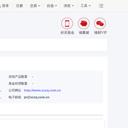
登录
注册
交易
自选
浏览
工具
好买基金
储蓄罐
臻财VIP
存续产品数量
-
基金经理数量
-
3号楼A座11-21层
公司网址
http://www.sczq.com.cn
3号楼A座11-21层
电子邮箱
pr@sczq.com.cn