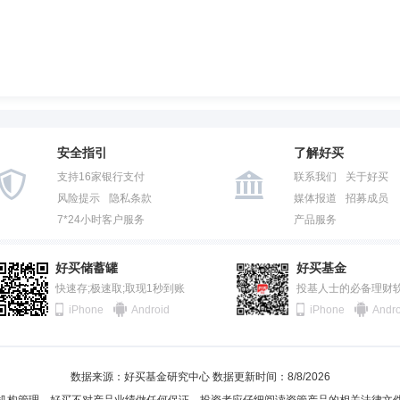
安全指引
了解好买
支持16家银行支付
联系我们
关于好买
风险提示
隐私条款
媒体报道
招募成员
7*24小时客户服务
产品服务
好买储蓄罐
好买基金
快速存;极速取;取现1秒到账
投基人士的必备理财
iPhone
Android
iPhone
Andro
数据来源：好买基金研究中心 数据更新时间：8/8/2026