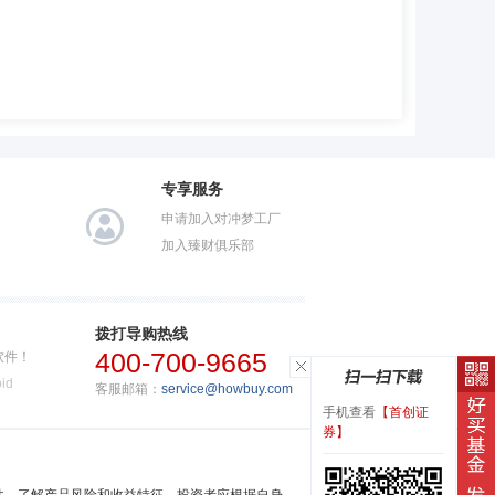
专享服务
申请加入对冲梦工厂
加入臻财俱乐部
拨打导购热线
400-700-9665
软件！
id
客服邮箱：
service@howbuy.com
手机查看
【首创证
券】