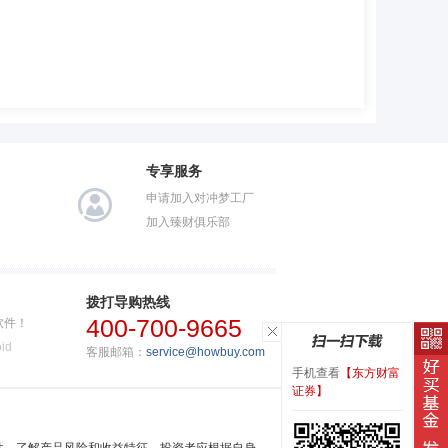
专享服务
申请加入对冲梦工厂
加入臻财俱乐部
拨打导购热线
400-700-9665
软件！
id
客服邮箱：
service@howbuy.com
手机查看
【东方财富
证券】