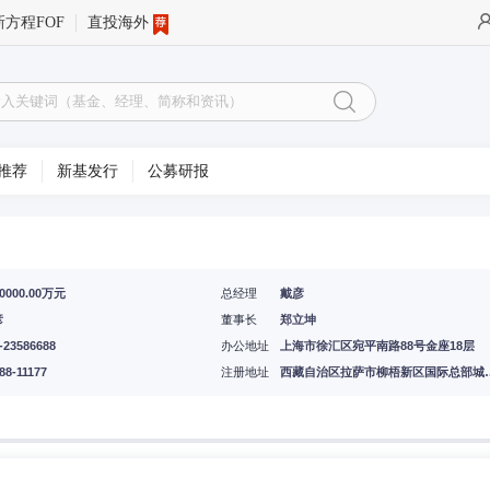
新方程FOF
直投海外
推荐
新基发行
公募研报
70000.00万元
总经理
戴彦
彦
董事长
郑立坤
-23586688
办公地址
上海市徐汇区宛平南路88号金座18层
88-11177
注册地址
西藏自治区拉萨市柳