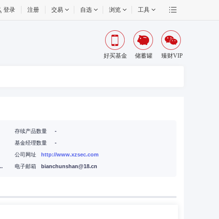
登录
注册
交易
自选
浏览
工具
好买基金
储蓄罐
臻财VIP
存续产品数量
-
基金经理数量
-
公司网址
http://www.xzsec.com
梧新区国际总部城10栋楼
电子邮箱
bianchunshan@18.cn