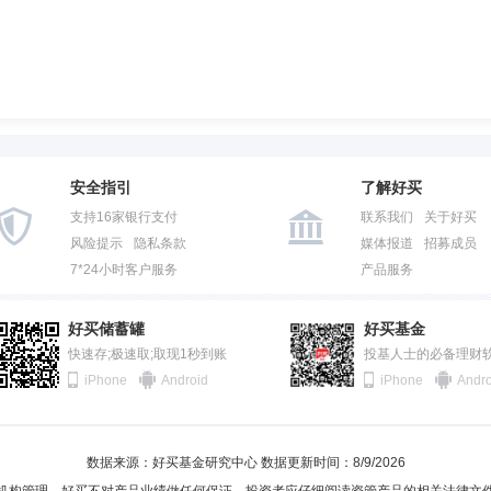
安全指引
了解好买
支持16家银行支付
联系我们
关于好买
风险提示
隐私条款
媒体报道
招募成员
7*24小时客户服务
产品服务
好买储蓄罐
好买基金
快速存;极速取;取现1秒到账
投基人士的必备理财
iPhone
Android
iPhone
Andro
数据来源：好买基金研究中心 数据更新时间：8/9/2026