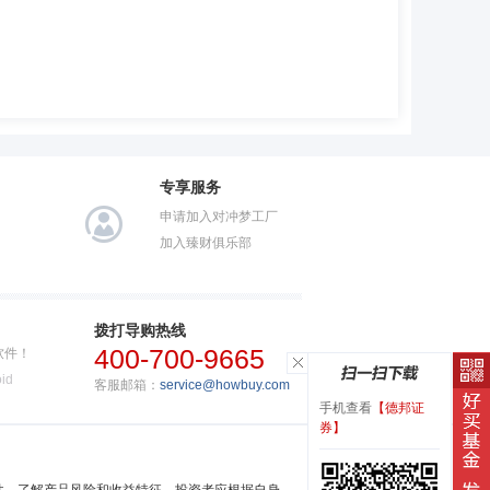
专享服务
申请加入对冲梦工厂
加入臻财俱乐部
拨打导购热线
400-700-9665
软件！
id
客服邮箱：
service@howbuy.com
手机查看
【德邦证
券】