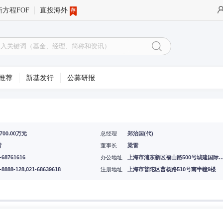
新方程FOF
直投海外
推荐
新基发行
公募研报
6700.00万元
总经理
郑治国(代)
雷
董事长
梁雷
-68761616
办公地址
上海市浦东新区福山路500号城建国际
-8888-128,021-68639618
注册地址
上海市普陀区曹杨路510号南半幢9楼