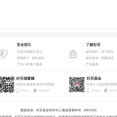
安全指引
了解好买
支持16家银行支付
联系我们
关于好买
风险提示
隐私条款
媒体报道
招募成员
7*24小时客户服务
产品服务
好买储蓄罐
好买基金
快速存;极速取;取现1秒到账
投基人士的必备理财
iPhone
Android
iPhone
Andro
数据来源：好买基金研究中心 数据更新时间：8/6/2026