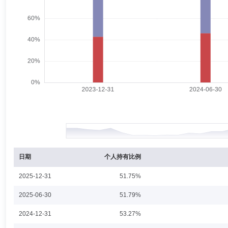
公司董事长；上海证券有限责任公司董事长。
许濬
独立董事
学历：博士
任职日期：2024-06-27
许濬先生：富国基金管理有限公司独立董事，博士，现任香港大学经管学
授、管理学系教授，香港大学经管学院副院长。
赵瑛
督察长（督察员）
学历：硕士
任职日期：2017-04
赵瑛女士：中国国籍，研究生学历。具有基金从业资格、CFA、法律职业
险管理总部、上海海通证券资产管理有限公司合规与风控部；2015年7月
日期
个人持有比例
2025-12-31
51.75%
陆文佳
副总经理
学历：硕士
任职日期：2014-06-19
2025-06-30
51.79%
陆文佳女士：中国国籍，硕士研究生。1996年7月至2003年12月在中国
2024-12-31
53.27%
营销总部投资顾问、总监助理、市场部总监助理、上海分公司总经理助理、