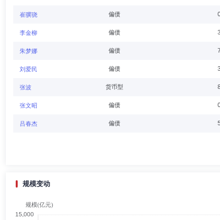
办公室秘书、固定收益总部财务经理、党委办公室主任兼任党委组织部副
偏债
崔骥骁
偏债
李金柳
张谦
董事
学历：本科
任职日期：2026-06-29
偏债
朱梦娜
张谦先生：现任富国基金管理有限公司董事，本科学历，民盟盟员。现任
偏债
刘爱民
证券股份有限公司资产托管部副总经理、产品金融部总经理、私人客户部
货币型
张波
偏债
张文昭
高峰
董事
学历：硕士
任职日期：2023-10-28
偏债
吕春杰
高峰先生：董事，研究生学历。现任山东省金融资产管理股份有限公司投
会计师事务所(特殊普通合伙)山东分所项目经理、注册会计师，山东省鲁
理部部长。
规模变动
陈戈
董事,总经理（总裁）,副董事长,投资决策委员会成员
陈戈先生：富国基金管理有限公司总经理。中共党员，硕士，自1996年
究策划部经理、研究部总经理、总经理助理、副总经理。2005年4月至2