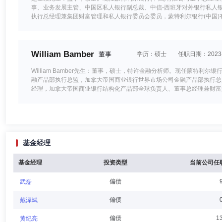
事、业务发展主管、中国区私人银行副总裁、中信-西班牙对外银行私人
执行总经理兼集团财富管理和私人银行委员会委员，蒙特利尔银行(中国)
William Bamber
董事
学历：硕士
任职日期：2023-
William Bamber先生：董事，硕士，特许金融分析师。现任蒙
融产品部执行总监，加拿大帝国商业银行世界市场公司金融产品部执行总监，
经理，加拿大帝国商业银行结构化产品部全球负责人、董事总经理兼财富
许锋
董事
学历：硕士
任职日期：2026-06-29
基金经理
许锋先生：汉族，中共党员，硕士研究生，经济师，籍贯山西省，中国国籍，
公司工作，1995年11月至1998年7月任昆明营业部交易员。1998年7月
总经理（主持工作）。2008年3月至2011年12月任成都营业部总经理，其
基金经理
投资类型
当前公司任
部总经理。2015年5月起任零售与网络金融部总经理。2019年6月起任
偏债
武磊
吴惠明
董事
学历：硕士
任职日期：2020-11-20
偏债
戴泽斌
吴惠明先生：富国基金管理有限公司董事，硕士。现任申万宏源证券有限
偏债
1
黄纪亮