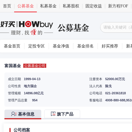
首页
公募基金
私募基金
私募股权
固定收益
新方程FOF
基金首页
定投专区
基金净值
基金排名
好买推荐
新
富国基金
公募基金公司
成立日期
1999-04-13
注册资本
52000.00万元
公司性质
地方国企
法人代表
陈戈
管理规模
14896.08亿元
公司电话
021-20361818
管理产品总量
954
客服电话
4008-880-688,951
基本信息
旗下产品
公司档案