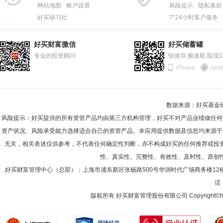
2012-06-30
55.87%
网站地图
账户设置
风险提示
隐私条款
好买研习社
7*24小时客户服务
2011-12-31
54.03%
黄晓
监事
学历：硕士
任职日期：2025-12-31
2011-06-30
50.60%
黄晓先生：富国基金管理有限公司监事，硕士。现任蒙特利尔银行(中国)
好买财富微信
好买储蓄罐
有限公司战略规划与市场部经理，高级经理。
2010-12-31
专业的投资顾问
58.08%
快速存;极速取;取现
iPhone
Andr
2010-06-30
68.55%
2009-12-31
63.62%
江孔亮
监事
学历：硕士
任职日期：2026-07-27
数据来源：好买基金研究
2009-06-30
65.71%
江孔亮先生：现任富国基金管理有限公司监事，硕士。现任国泰海通证券
风险提示：好买提供的所有资管产品均由第三方机构管理，好买不对产品业绩做任何
副经理、行业公司二部经理、首席分析师；海通证券股份有限公司研究所
2008-12-31
75.25%
资产状况、风险承受能力选择适合自己的资管产品。本应用提供数据及信息均来源于
无关，相关表述仅供参考，不代表任何确定性判断，亦不构成好买的任何推荐或投
2008-06-30
76.59%
性、真实性、完整性、有效性、及时性、原创
2007-12-31
76.25%
马兰
好买财富管理中心（总部）：上海市浦东新区张杨路500号华润时代广场商务楼12
监事
学历：硕士
任职日期：2024-01-11
话：
2007-06-30
76.65%
马兰女士：监事，研究生学历。现任富国基金营销管理部市场策略总监助
版权所有 好买财富管理股份有限公司 Copyright©howbuy.co
2006-12-31
44.97%
2006-06-30
44.33%