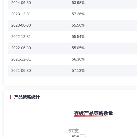
2024-06-30
53.98%
2023-12-31
57.26%
林志松
副总经理
学历：硕士
任职日期：2008-11-21
2023-06-30
55.56%
林志松先生：副总经理。中共党员，大学本科，工商管理硕士。曾在漳州
2022-12-31
55.54%
部门副经理、经理、督察长。现任富国基金管理有限公司副总经理兼首席
2022-06-30
55.05%
2021-12-31
56.36%
朱少醒
副总经理,投资决策委员会成员
学历：博士
任职
2021-06-30
57.13%
朱少醒先生：管理学博士。曾先后担任华夏证券研究所分析师、富国基金研究
2010年1月担任汉盛证券投资基金基金经理，2005年11月至今任富
2020-12-31
58.28%
2020-06-30
51.68%
产品策略统计
2019-12-31
52.58%
李笑薇
副总经理,投资决策委员会成员
学历：博士
任职
存续产品策略数量
2019-06-30
51.56%
李笑薇女士：博士，曾任摩根士丹利资本国际Barra公司(MSCIBARRA)，B
经理及高级研究员；2009年6月加入富国基金管理有限公司，2011年
2018-12-31
46.26%
年12月至今任富国沪深300增强证券投资基金基金经理，2011年10月