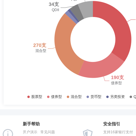
2018-06-30
47.89%
2017-12-31
49.44%
马维娜
监事
学历：本科
任职日期：2024-01-11
2017-06-30
53.29%
马维娜女士：监事，本科学历。现任富国基金合规稽核部合规稽核副总监
律合规经理、合规稽核部合规稽核总监助理。
2016-12-31
52.15%
2016-06-30
55.50%
2015-12-31
58.38%
高玲
监事
学历：硕士
任职日期：2024-01-11
2015-06-30
57.50%
高玲女士：监事，研究生学历。现任富国基金集中交易部风控副总监兼资
监助理、高级风险管理经理、集中交易部风控总监助理。
2014-12-31
52.15%
2014-06-30
53.86%
2013-12-31
58.20%
孟祥元
监事,监事会主席（监事长）
学历：硕士
任职日
2013-06-30
49.51%
孟祥元先生：研究生学历，经济师。现任山东省金融资产管理股份有限公
资控股集团有限公司产权管理部、投资发展部（产权管理部）一级职员，
新手帮助
安全指引
2012-12-31
50.83%
党委办公室、董事会办公室主任及综合管理部部长；山东省金融资产管理
开户演示
常见问题
支持16家银行支付
部部长；山东省金融资产管理股份有限公司董事会秘书；山东省金融资产