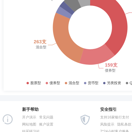
2017-12-31
45.69%
孙彬
副总经理,投资决策委员会成员
学历：硕士
任职日期
2017-06-30
47.71%
孙彬先生：中国人民大学金融学硕士。2007年7月加入华夏基金管理
金基金经理（2013年9月23日至2015年2月27日期间）等，现任华夏
2016-12-31
39.92%
2016-06-30
33.93%
2015-12-31
32.15%
张德根
副总经理
学历：硕士
任职日期：2020-03-30
2015-06-30
53.12%
张德根先生：香港中文大学金融MBA。2000年7月至2000年12月，曾
入华夏基金管理有限公司，曾任深圳分公司总经理助理、副总经理、总经
2014-12-31
71.30%
公司研究发展部行政负责人（兼）。
2014-06-30
78.69%
2013-12-31
77.87%
袁英杰
投资决策委员会成员
学历：硕士
任职日期：202
2013-06-30
75.68%
袁英杰先生：上海交通大学应用数学硕士，曾任职于兴业证券、申银万国
资指数分级证券投资基金、申万菱信中证申万传媒行业投资指数分级证券
新手帮助
安全指引
2012-12-31
76.47%
指数分级证券投资基金、申万菱信中证环保产业指数分级证券投资基金、申
开户演示
常见问题
支持16家银行支付
定期开放混合型证券投资基金、申万菱信智选一年期定期开放混合型证券
2012-06-30
86.00%
证500指数增强型证券投资基金、申万菱信价值优利混合型证券投资基金
网站地图
账户设置
风险提示
隐私条款
起式证券投资基金基金经理。2020年5月加入华夏基金管理有限公司，
好买研习社
7*24小时客户服务