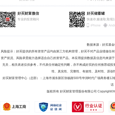
2011-12-31
83.59%
周欣
投资决策委员会成员
任职日期：2021-03-31
2011-06-30
84.01%
周欣先生：华夏基金管理有限公司机构债券投资部总监、投资经理。
好买财富微信
好买储蓄罐
2010-12-31
专业的投资顾问
86.98%
快速存;极速取;取现
iPhone
Andr
2010-06-30
85.58%
2009-12-31
76.56%
胡杰
投资决策委员会成员
学历：硕士
任职日期：2021-0
数据来源：好买基金研究
2009-06-30
80.52%
胡杰先生：硕士。2002年7月至2004年6月，曾任华润置地(上海)有限
风险提示：好买提供的所有资管产品均由第三方机构管理，好买不对产品业绩做任何
历任投资研究部总经理助理、基金经理助理，现任机构权益投资部行政负责
2008-12-31
82.44%
资产状况、风险承受能力选择适合自己的资管产品。本应用提供数据及信息均来源于
无关，相关表述仅供参考，不代表任何确定性判断，亦不构成好买的任何推荐或投
2008-06-30
79.72%
性、真实性、完整性、有效性、及时性、原创
2007-12-31
81.36%
范义
好买财富管理中心（总部）：上海市浦东新区张杨路500号华润时代广场商务楼12
投资决策委员会成员
学历：硕士
任职日期：2017-0
话：
2007-06-30
75.30%
范义先生：硕士。2005年8月加入华夏基金管理有限公司，历任机构
人，投资经理，华夏稳享增利6个月滚动持有债券型证券投资基金基金经理(2
版权所有 好买财富管理股份有限公司 Copyright©howbuy.co
2006-12-31
42.85%
2006-06-30
44.15%
2005-12-31
49.40%