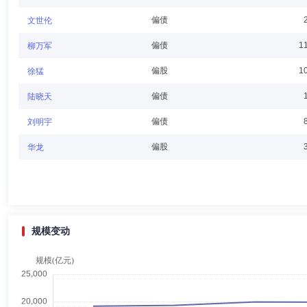
偏债
文世伦
薛继锐
董事
学历：博士
任职日期：2024-07-30
偏债
1
柳万军
薛继锐先生：董事，博士。现任中信证券股份有限公司执行委员。曾任中
偏股
1
徐猛
责人、证券金融业务线行政负责人、权益投资部行政负责人等。
偏债
陆晓天
偏债
刘明宇
史本良
董事
学历：硕士
任职日期：2023-03-21
偏股
华龙
史本良先生：董事，硕士，注册会计师。现任中信证券股份有限公司党委
政负责人、公司副财务总监、公司财务总监等。
规模变动
J Luke Gregoire Gould
董事
学历：本科
任职日期
J Luke Gregoire Gould先生：董事，学士。现任迈凯希金融公司（Mackenzi
首席财务官、Investors Group的高级副总裁兼首席财务官等。