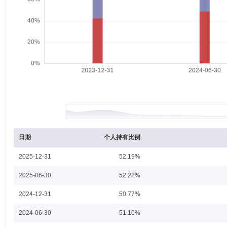
殷少平
独立董事
学历：博士
任职日期：2021-10-08
殷少平先生：独立董事，博士。现任中国人民大学法学院副教授、硕士生
份有限公司、河北太行水泥股份有限公司独立董事，广西壮族自治区南宁
何青
独立董事
学历：硕士
任职日期：2025-10-01
何青女士：1968年11月出生，中国籍，无境外永久居留权，硕士，中共
副经理、客户服务部经理、总经理助理、副总经理等职务；2014年6月至
年第四次会议审议通过，同意何青女士出任华夏基金管理有限公司第八届
日期
个人持有比例
2025-12-31
52.19%
李彬
督察长（督察员）
学历：硕士
任职日期：2019-03
2025-06-30
52.28%
李彬女士：监事，硕士。现任华夏基金管理有限公司合规部行政负责人。 20
2024-12-31
50.77%
监察稽核部，2009年1加入华夏基金管理有限公司，曾任监察稽核部总
2024-06-30
51.10%