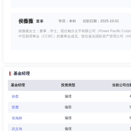
侯薇薇
董事
学历：本科
任职日期：2025-10-01
侯薇薇女士：董事，学士。现任鲍尔太平有限公司（Power Pacific Corpor
中贸易理事会（CCBC）的董事会成员。曾任嘉实国际资产管理公司（H
王芬华
董事
学历：本科
任职日期：2025-10-01
基金经理
王芬华女士：监事，经济学学士。现任华夏基金管理有限公司人力资源部副
基金经理
投资类型
当前公司任
偏债
孙蕾
李一梅
董事,总经理（总裁）,副董事长,投资决策委员会成员
偏股
荣膺
李一梅女士：董事、总经理，硕士。兼任证通股份有限公司董事、华夏基
偏债
张海静
理有限公司执行董事、总经理等。
偏债
武文琦