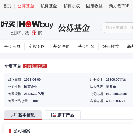
首页
公募基金
私募基金
私募股权
固定收益
新方程FOF
基金首页
定投专区
基金净值
基金排名
好买推荐
新
华夏基金
公募基金公司
成立日期
1998-04-09
注册资本
23800.00万元
公司性质
国有企业
法人代表
邹迎光
管理规模
21435.66亿元
公司电话
010-88066688
管理产品总量
1085
客服电话
400-818-6666
基本信息
旗下产品
公司档案