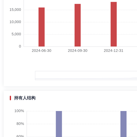
宁晨新
董事会秘书
学历：博士
任职日期：2016-02-16
宁晨新先生：监事，博士，高级编辑。现任华夏基金管理有限公司办公室
伊志宏
独立董事
学历：博士
任职日期：2024-05-30
伊志宏女士：独立董事，博士。教授，博士生导师，主要研究方向为财务
特殊津贴。兼任国务院学位委员会第七届工商管理学科评议组召集人、国
会副主任委员、中国金融会计学会副会长、欧洲管理发展基金会(EFMD)
持有人结构
刘霞辉
独立董事
学历：硕士
任职日期：2020-07-11
刘霞辉先生：独立董事，硕士。现任中国社会科学院经济研究所经济研究
研究院特聘兼职教授及广西南宁政府咨询专家。曾任职于国家人社部政策