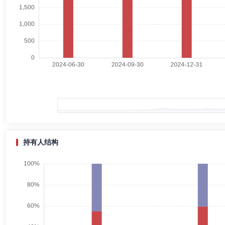
刘艳梅
副总经理
学历：硕士
任职日期：2026-04-29
刘艳梅女士：曾任职华安基金管理有限公司监察稽核部副总监兼法务主管
有限公司，历任上海分公司负责人、国际业务部总监兼人力资源部总监兼
管理有限公司监察稽核部副总监兼法务主管，天力投资顾问有限公司投资
李涛
副总经理,财务总监
学历：硕士
任职日期：2024-07
李涛先生：中国籍，管理学硕士，现任国投瑞银基金管理有限公司副总经
级)，公司财务总监(副总经理级)、董事会秘书，国彤创丰私募基金管
目经理，国融资产管理有限公司证券投资部业务主管、国投煤炭公司计划
持有人结构
张驰
投资决策委员会成员
任职日期：2021-08-23
张驰先生：国投瑞银基金管理有限公司专户投资部部门副总经理。