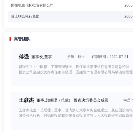
国投弘泰信托投资有限公司
2005
瑞士联合银行集团
2005
高管团队
傅强
董事长,董事
学历：硕士
任职日期：2021-07-21
傅强先生：中国籍，工商管理硕士。现任国投泰康信托有限公司总经理，
投资公司金融投资部责任项目经理，国融资产管理有限公司高级项目经理
王彦杰
董事,总经理（总裁）,投资决策委员会成员
学历
王彦杰先生：总经理，董事，台湾淡江大学财务金融硕士。兼任国投瑞银
限公司执行长，保德信投信权益投资部投资主管，元大投信研究部股票分