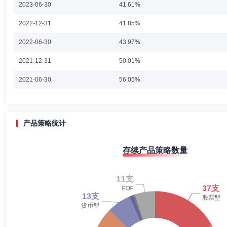
2023-06-30
投资基金基金经理，于2020年7月10日至2022年9月20日期间担任
41.61%
李达夫先生：中国国籍，中山大学数量经济学硕士。美国投资管理研究协会(CFA
2022-12-31
41.85%
运中心交易员、研究员，国投瑞银基金管理有限公司交易员、研究员、基金经
基金基金经理，2017年6月17日起兼任国投瑞银钱多宝货币市场基金及
2022-06-30
活配置混合型证券投资基金)基金经理,2018年12月19日起兼任国投瑞银
43.97%
兼任国投瑞银景气行业证券投资基金的基金经理。曾于2011年6月30日至
经理，于2013年3月7日至2016年9月22日期间任大成现金增利货币市场
2021-12-31
50.01%
至2016年9月22日期间任大成信用增利一年定期开放债券型证券投资基金基金
杨俊
投资决策委员会成员
学历：本科
任职日期：2004-1
间担任国投瑞银优选收益混合型证券投资基金基金经理，于2017年6月24日
2021-06-30
56.05%
期间担任国投瑞银顺达纯债债券型证券投资基金基金经理，于2018年10月1
杨俊先生：中国籍，经济学学士。现任国投瑞银基金管理有限公司交易部
日期间担任国投瑞银顺昌纯债债券型证券投资基金基金经理，于2017年6月
2020-12-31
50.23%
2020-06-30
62.15%
产品策略统计
2019-12-31
61.88%
焦洁
投资决策委员会成员
学历：硕士
任职日期：2021-1
存续产品策略数量
2019-06-30
58.81%
焦洁女士：信用研究部部门副总经理，国投瑞银基金管理有限公司投资决
2018-12-31
53.97%
2018-06-30
58.55%
2017-12-31
34.37%
殷瑞飞
投资决策委员会成员
学历：博士
任职日期：201