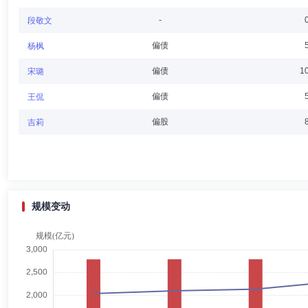
董纯钢
独立董事
学历：硕士
任职日期：2021-12-21
-
段敬文
董纯钢先生：国投瑞银基金管理有限公司独立董事，中国籍，法学硕士，
偏债
杨枫
京国际仲裁中心、香港国际仲裁中心等仲裁机构仲裁员。曾任中国国际经
偏债
1
宋璐
偏债
王侃
王裕闵
独立董事
学历：硕士
任职日期：2025-08-29
偏股
吉莉
董事王裕闵先生：工商管理学硕士，现任日兴资产管理有限公司副总裁、全球投资主
FGIC（GECapital通用资本的子公司）交易员，GeneralReinsurance基金
WachoviaCorporation董事总经理兼全球结构信贷产品主管、董事总
限公司首席投资官（国际），日兴资产管理有限公司全球投资主管兼首席投
规模变动
邓传洲
独立董事
学历：博士
任职日期：2018-03-26
邓传洲先生：独立董事，中国籍，经济学博士。现任致同会计师事务所合
物工程集团公司、厦门国贸集团股份有限公司。