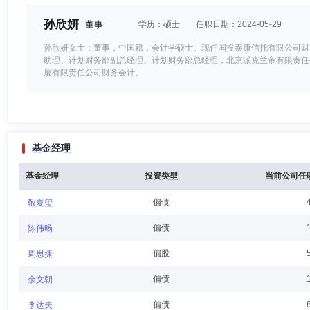
孙欣妍
董事
学历：硕士
任职日期：2024-05-29
孙欣妍女士：董事，中国籍，会计学硕士。现任国投泰康信托有限公司财
助理、计划财务部副总经理、计划财务部总经理，北京派克兰帝有限责任
厦有限责任公司财务会计。
韦杰夫
董事
学历：硕士
任职日期：2019-10-31
基金经理
韦杰夫（Jeffery R. Williams）先生：董事，哈佛大学商
有限公司董事总经理，深圳发展银行行长，渣打银行台湾分行行长，台湾
信贷管理负责人，北京大学外国专家。
基金经理
投资类型
当前公司任
偏债
敬夏玺
王明辉
董事会秘书,督察长（督察员）
学历：硕士
任职
偏债
陈伟旸
王明辉先生：监事，中国籍，经济学硕士，特许金融分析师协会会员、全球风
偏股
周思捷
限公司监察稽核部总监。曾任职国投瑞银基金管理有限公司监察稽核部副
偏债
余文朝
偏债
李达夫