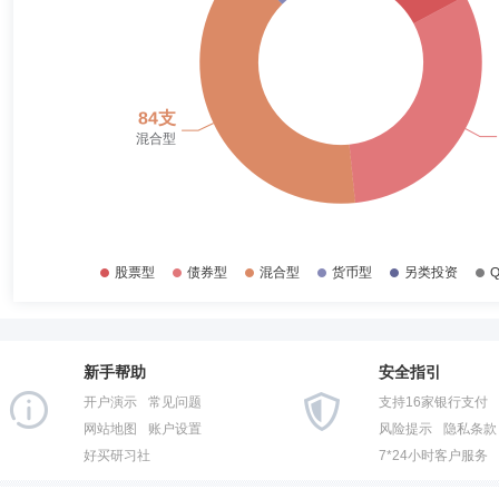
2017-06-30
43.10%
殷瑞飞先生：中国国籍，厦门大学统计学博士。多年证券从业经历。2008年
9月25日担任国投瑞银瑞和沪深300指数分级证券投资基金的基金经理助理，2
2016-12-31
38.87%
担任国投瑞银中证上游资源产业指数证券投资基金(LOF)基金经理，201
型证券投资基金基金经理，2021年10月15日起兼任国投瑞银安睿混合型
2016-06-30
42.14%
2018年6月11日期间担任国投瑞银新价值灵活配置混合型证券投资基金基金
至2020年9月18日期间担任国投瑞银瑞和沪深300指数分级证券投资基金基
2015-12-31
36.93%
理。
章国贤
首席信息官
学历：本科
任职日期：2019-09-04
2015-06-30
25.80%
章国贤先生：首席信息官，中国籍，浙江工商大学经济信息管理专业本科
发部经理，杭州恒生电子股份有限公司开发工程师、项目经理。
2014-12-31
45.81%
2014-06-30
55.96%
2013-12-31
59.09%
冯伟
首席运营官
学历：硕士
任职日期：2020-06-23
2013-06-30
56.84%
冯伟女士：首席运营官，中国籍，湖南大学（原湖南财经学院）经济学硕
部门总经理，中融基金管理有限公司运作保障部清算主管，深圳投资基金
新手帮助
安全指引
2012-12-31
50.32%
开户演示
常见问题
支持16家银行支付
2012-06-30
55.49%
网站地图
账户设置
风险提示
隐私条款
好买研习社
7*24小时客户服务
2011-12-31
49.74%