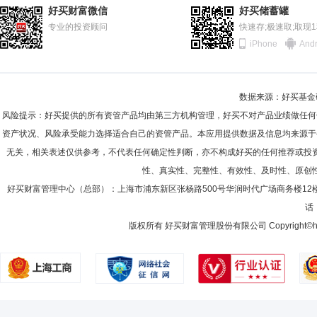
2011-06-30
57.03%
好买财富微信
好买储蓄罐
2010-12-31
专业的投资顾问
57.60%
快速存;极速取;取现
iPhone
Andr
2010-06-30
69.41%
2009-12-31
66.46%
数据来源：好买基金研究
2009-06-30
83.64%
风险提示：好买提供的所有资管产品均由第三方机构管理，好买不对产品业绩做任何
2008-12-31
87.81%
资产状况、风险承受能力选择适合自己的资管产品。本应用提供数据及信息均来源于
无关，相关表述仅供参考，不代表任何确定性判断，亦不构成好买的任何推荐或投
2008-06-30
86.40%
性、真实性、完整性、有效性、及时性、原创
2007-12-31
86.59%
好买财富管理中心（总部）：上海市浦东新区张杨路500号华润时代广场商务楼12
话：
2007-06-30
91.58%
版权所有 好买财富管理股份有限公司 Copyright©howbuy.co
2006-12-31
44.87%
2006-06-30
70.86%
2005-12-31
48.00%
2005-06-30
53.84%