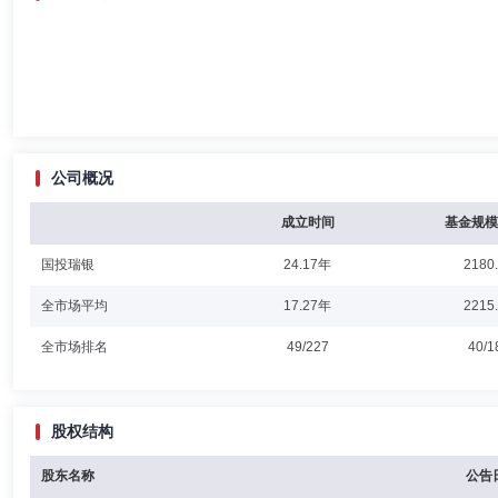
公司概况
成立时间
基金规模
国投瑞银
24.17年
2180
全市场平均
17.27年
2215
全市场排名
49/227
40/1
股权结构
股东名称
公告