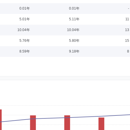
1-12-21
0.01年
0.01年
-
，法学硕士，拥有中国和美国纽约州律师资格。现任北京市竞天公诚律师事务所合伙
5.01年
5.11年
11
任中国国际经济贸易仲裁委员会案件经办人。
10.04年
10.04年
13
5.76年
5.80年
15
5-08-29
8.59年
9.18年
8
裁、全球投资主管兼首席投资官（国际），兼任ARKInvestmentManagemen
surance基金经理，CGAInvestmentManagement高级基金经理，StructuredCre
产品主管、董事总经理兼全球市场和投资银行业务亚洲主管，宏利资产管理（ManulifeAsse
主管兼首席投资官（国际）。2018年3月至今，任公司董事。
8-03-26
计师事务所合伙人，兼任上海航天机电股份有限公司独立董事、上海浦东建设股份有