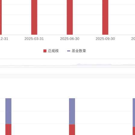
6-04-29
监兼法务主管、天力投资顾问有限公司投资银行部项目经理、中国农业银行天津市分行
资源部总监兼上海分公司负责人、总经理助理兼国际业务部总经理兼上海分公司负责
有限公司投资银行部项目经理，中国农业银行天津市分行信贷管理部法律顾问。
期：2024-07-31
限公司副总经理兼财务负责人，曾任国投泰康信托有限公司信托财务部业务主管、副
丰私募基金管理有限公司法定代表人、董事长、总经理，国投创丰投资管理有限公司法
煤炭公司计划财务部业务主管，山东省茌平造纸厂设计部职员。
3
经理。