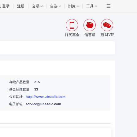
登录
注册
交易
自选
浏览
工具
好买基金
储蓄罐
臻财VIP
存续产品数量
215
基金经理数量
33
公司网址
http://www.ubssdic.com
电子邮箱
service@ubssdic.com