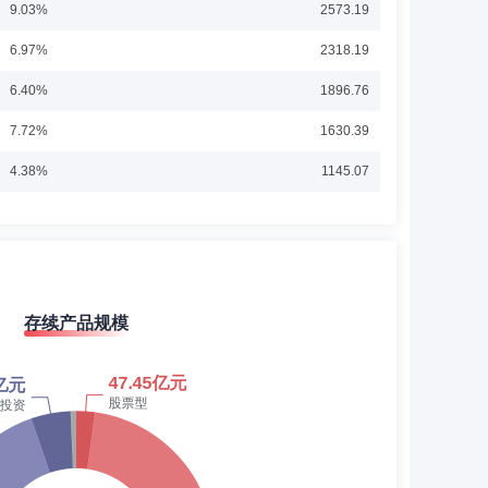
9.03%
2573.19
FA)和金融风险管理师(FRM)资格。曾任东莞农商银行资金营
6.97%
2318.19
管理有限公司，2017年5月12日起担任国投瑞银货币市场
瑞银新活力定期开放混合型证券投资基金(原国投瑞银新活力灵
展开
银双债增利债券型证券投资基金基金经理，2021年4月3日起
6.40%
1896.76
7日至2014年4月3日期间任大成货币市场证券投资基金基金
大成景安短融债券型证券投资基金基金经理，于2014年9月3日
7.72%
1630.39
基金基金经理，于2018年12月25日至2019年5月29日期
投资基金基金经理，于2018年6月7日至2020年7月9日
4.38%
1145.07
资基金基金经理，于2018年9月6日至2020年11月12
任公司投资部一级投资经理。
4.83%
1070.83
2.11%
869.17
2.35%
814.37
存续产品规模
1.13%
760.46
0.93%
776.09
1.39%
647.79
1.78%
1012.47