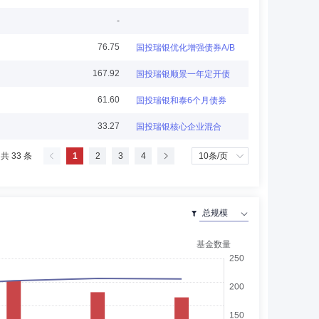
-
人，兼任中国国际经贸贸易仲裁委员会、北京仲裁委员会/北
76.75
国投瑞银优化增强债券A/B
167.92
国投瑞银顺景一年定开债
61.60
国投瑞银和泰6个月债券
33.27
国投瑞银核心企业混合
tGPLLC董事会列席代表。历任MBank分析员，
共 33 条
1
2
3
4
ditPartnersLLC联合创始人兼首席投资官，
tManagement）香港亚洲固定收益产品主管，日兴资产管理有
展开
限公司独立董事。曾任职于上海国家会计学院、北大未名生