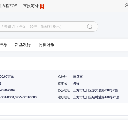
新方程FOF
直投海外
推荐
新基发行
公募研报
000.00万元
总经理
王彦杰
强
董事长
傅强
-25059999
办公地址
上海市虹口区东大名路638号7层
-880-6868,0755-83160000
注册地址
上海市虹口区杨树浦路168号20层