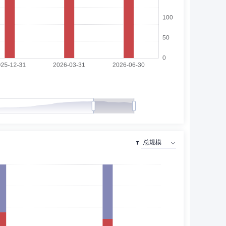
信贷管理部法律顾问。2007年1月加入国投瑞银基金管理
人兼国投瑞银资产管理（香港）有限公司总经理，华安基金
经理、经理，计划财务部总经理，公司财务总监(副总经理
定代表人、董事长、总经理，国家开发投资公司金融投资部项