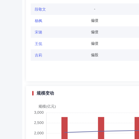
董纯钢
独立董事
学历：硕士
任职日期：202
-
段敬文
董纯钢先生：国投瑞银基金管理有限公司独立董事，中国籍
偏债
杨枫
京国际仲裁中心、香港国际仲裁中心等仲裁机构仲裁员。曾
偏债
宋璐
偏债
王侃
王裕闵
独立董事
学历：硕士
任职日期：202
偏股
吉莉
董事王裕闵先生：工商管理学硕士，现任日兴资产管理有限公司副总
FGIC（GECapital通用资本的子公司）交易员，GeneralRein
WachoviaCorporation董事总经理兼全球结构信贷
限公司首席投资官（国际），日兴资产管理有限公司全球投资
规模变动
邓传洲
独立董事
学历：博士
任职日期：201
邓传洲先生：独立董事，中国籍，经济学博士。现任致同会
物工程集团公司、厦门国贸集团股份有限公司。