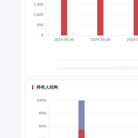
刘艳梅
副总经理
学历：硕士
任职日期：202
刘艳梅女士：曾任职华安基金管理有限公司监察稽核部副总
有限公司，历任上海分公司负责人、国际业务部总监兼人力
管理有限公司监察稽核部副总监兼法务主管，天力投资顾问
李涛
副总经理,财务总监
学历：硕士
任职日
李涛先生：中国籍，管理学硕士，现任国投瑞银基金管理有
级)，公司财务总监(副总经理级)、董事会秘书，国彤创
目经理，国融资产管理有限公司证券投资部业务主管、国投
持有人结构
张驰
投资决策委员会成员
任职日期：2021-08-2
张驰先生：国投瑞银基金管理有限公司专户投资部部门副总