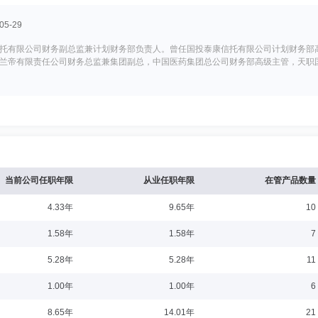
5-29
托有限公司财务副总监兼计划财务部负责人。曾任国投泰康信托有限公司计划财务部
兰帝有限责任公司财务总监兼集团副总，中国医药集团总公司财务部高级主管，天职
0-31
，哈佛大学商学院工商管理硕士。现任瑞银慈善基金会董事，曾任汇添富基金管理股份有限公
行行长，台湾美国国际运通股份有限公司总经理，美国运通银行台湾分行副总裁，花
当前公司任职年限
从业任职年限
在管产品数量
4.33年
9.65年
10
：硕士
任职日期：2019-06-05
1.58年
1.58年
7
会员、全球风险协会会员，拥有特许金融分析师(CFA)、金融风险管理师(FRM)、
5.28年
5.28年
11
监察稽核部副总监、国泰君安证券股份有限公司稽核审计总部审计总监。
1.00年
1.00年
6
8.65年
14.01年
21