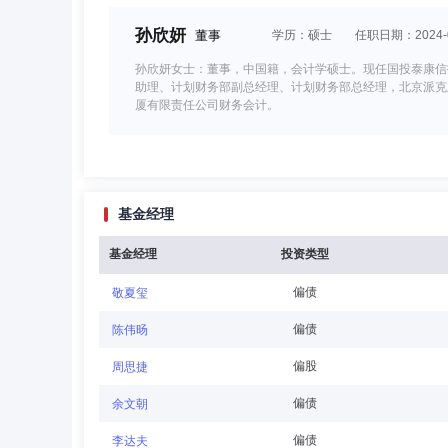
孙欣妍
董事
学历：硕士
任职日期：2024-0
孙欣妍女士：董事，中国籍，会计学硕士。现任国投泰康信
助理、计划财务部副总经理、计划财务部总经理，北京派克
厦有限责任公司财务会计。
韦杰夫
董事
学历：硕士
任职日期：2019-1
基金经理
韦杰夫（Jeffery R. Williams）先生：董事
有限公司董事总经理，深圳发展银行行长，渣打银行台湾分
信贷管理负责人，北京大学外国专家。
基金经理
投资类型
偏债
敬夏玺
王明辉
董事会秘书,督察长（督察员）
学历
偏债
陈伟旸
王明辉先生：监事，中国籍，经济学硕士，特许金融分析师协会
偏股
周思捷
限公司监察稽核部总监。曾任职国投瑞银基金管理有限公司
偏债
余文朝
偏债
李达夫