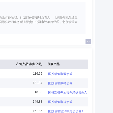
高级财务经理、计划财务部临时负责人、计划财务部总经理
国际会计师事务所有限责任公司审计项目经理，北京铁道大
司独立董事，大瀚人力资源集团咨询董事会委员，哈佛中心（上海）
旗银行香港分行副总裁、深圳分行行长，花旗银行台湾分行
在管产品规模(亿元)
代表产品
116.62
国投瑞银顺源债券
131.34
国投瑞银顺祥债券
国际注册内部审计师(CIA)资格。现任国投瑞银基金管理有
10.88
国投瑞银开放视角精选混合A
149.88
国投瑞银顺祥债券
161.86
国投瑞银恒泽中短债债券A