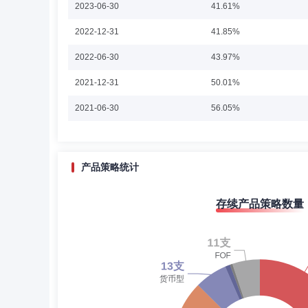
2023-06-30
投资基金基金经理，于2020年7月10日至2022年9月
41.61%
李达夫先生：中国国籍，中山大学数量经济学硕士。美国投资管理研
2022-12-31
41.85%
运中心交易员、研究员，国投瑞银基金管理有限公司交易员、
基金基金经理，2017年6月17日起兼任国投瑞银钱多宝货
2022-06-30
活配置混合型证券投资基金)基金经理,2018年12月19日
43.97%
兼任国投瑞银景气行业证券投资基金的基金经理。曾于2011年
经理，于2013年3月7日至2016年9月22日期间任大成现
2021-12-31
50.01%
至2016年9月22日期间任大成信用增利一年定期开放债券型证
杨俊
投资决策委员会成员
学历：本科
任职
间担任国投瑞银优选收益混合型证券投资基金基金经理，于201
2021-06-30
56.05%
期间担任国投瑞银顺达纯债债券型证券投资基金基金经理，于20
杨俊先生：中国籍，经济学学士。现任国投瑞银基金管理有
日期间担任国投瑞银顺昌纯债债券型证券投资基金基金经理，于
2020-12-31
50.23%
2020-06-30
62.15%
产品策略统计
2019-12-31
61.88%
焦洁
投资决策委员会成员
学历：硕士
任职
存续产品策略数量
2019-06-30
58.81%
焦洁女士：信用研究部部门副总经理，国投瑞银基金管理有
2018-12-31
53.97%
2018-06-30
58.55%
2017-12-31
34.37%
殷瑞飞
投资决策委员会成员
学历：博士