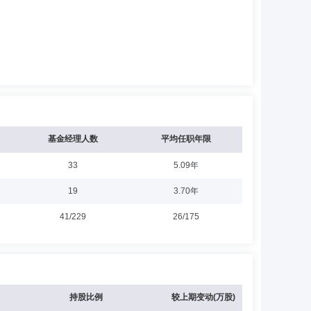
基金经理人数
平均任职年限
33
5.09年
19
3.70年
41/229
26/175
持股比例
较上期变动(万股)