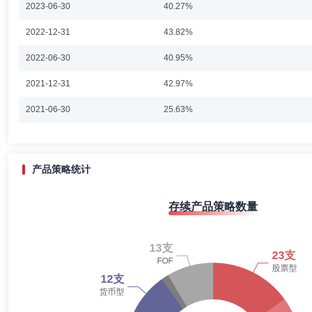
2023-06-30
40.27%
余罗畅先生：金融学硕士，多年证券从业年限。2013年8月至2016年2
2022-12-31
43.82%
司，历任信用研究员；2017年7月至2023年5月，任职于中欧基金管理
日至今担任宏利中债-绿色普惠主题金融债券优选指数证券投资基金基金经理
2022-06-30
证券投资基金基金经理；2025年3月19日起担任宏利悦利利率债债券型
40.95%
2021-12-31
42.97%
李坤元
投资决策委员会成员
学历：硕士
任职日期：202
2021-06-30
25.63%
李坤元女士：南开大学金融学硕士。2006年7月至2007年5月任申银万
2014年10月任东方基金管理有限责任公司基金经理。2014年10月至
2020-12-31
23.52%
金(2020年8月13日至今)、中加新兴成长混合型证券投资基金(2020年
和中加低碳经济六个月持有期混合型证券投资基金（2022年3月22日至
2020-06-30
21.70%
产品策略统计
2019-12-31
24.32%
孙甜
投资决策委员会成员
学历：博士
任职日期：2023-1
存续产品策略数量
2019-06-30
18.87%
孙甜女士：上海财经大学应用经济学(金融数学与金融工程)专业博士，多
理有限公司海通季季红、海通海蓝宝益、海通海蓝宝银、海通月月鑫、海
2018-12-31
20.87%
投资基金(LOF)基金经理、中欧稳健收益债券型证券投资基金基金经
金基金经理、中欧纯债添利分级债券型证券投资基金基金经理、中欧滚钱
2018-06-30
20.80%
资基金基金经理、中欧琪和灵活配置混合型证券投资基金基金经理、中欧
基金基金经理、中欧天禧纯债债券型证券投资基金基金经理、中欧天添1
2017-12-31
20.70%
券型证券投资基金基金经理。现任中欧瑾泰债券型证券投资基金基金经理
蔡熠阳
投资决策委员会成员
学历：硕士
任职日期：202