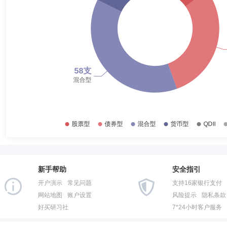
2017-06-30
22.03%
蔡熠阳先生：中国国籍，毕业于上海财经大学金融专业，硕士研究生。自20
理有限公司，现任固收研究部副总经理兼基金经理。2023年9月25日至今
2016-12-31
21.81%
日起担任宏利金利3个月定期开放债券型发起式证券投资基金基金经理；2
2016-06-30
27.38%
2015-12-31
28.18%
唐华
首席信息官
学历：本科
任职日期：2025-03-07
2015-06-30
23.94%
唐华先生：中国国籍，本科学历，2007年7月至2010年2月任职于中国惠
限公司，历任信息技术部副总经理、信息技术部总经理等职务。2025年
2014-12-31
51.94%
2014-06-30
50.10%
2013-12-31
52.36%
2013-06-30
54.46%
新手帮助
安全指引
2012-12-31
58.29%
开户演示
常见问题
支持16家银行支付
2012-06-30
62.34%
网站地图
账户设置
风险提示
隐私条款
好买研习社
7*24小时客户服务
2011-12-31
58.37%