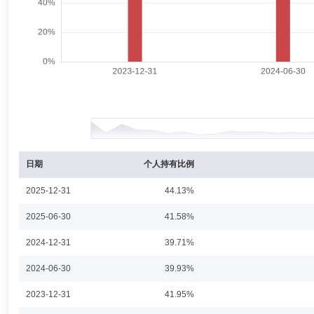
缪婧倩
投资决策委员会成员
任职日期：2024-08-16
缪婧倩女士：投资决策委员会成员，宏利基金管理有限公司固收研究部总
刘晓晨
投资决策委员会成员
学历：硕士
任职日期：202
刘晓晨先生：金融学硕士，具有基金从业资格。2004年6月至2010年7
任宏观策略研究员、债券研究员、基金经理。2017年底加入新华基金管理股
优一年定期开放混合型证券投资基金(2021年7月9日至今)、中加消费优选
日期
个人持有比例
(2022年4月22日至今)的基金经理。
2025-12-31
44.13%
李宇璐
投资决策委员会成员
学历：硕士
任职日期：202
2025-06-30
41.58%
李宇璐女士：具备多年证券从业经验，具有基金从业资格。英国伯明翰大学国际
2024-12-31
39.71%
月任职于安邦保险集团有限公司，担任信用评审经理；2016年3月至20
金经理助理，现任固定收益部基金经理；2021年7月8日至今担任宏利创
2024-06-30
39.93%
宏利交利3个月定期开放债券型发起式证券投资基金基金经理；2021年11
年11月11日至今担任宏利聚利债券型证券投资基金(LOF)基金经理；2
2023-12-31
41.95%
金基金经理。
余罗畅
投资决策委员会成员
学历：硕士
任职日期：202