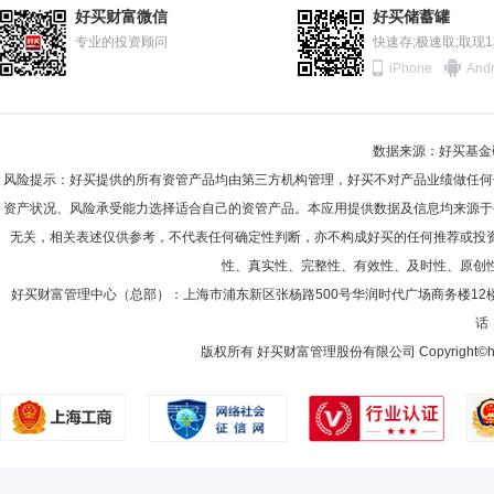
2011-06-30
58.15%
好买财富微信
好买储蓄罐
2010-12-31
专业的投资顾问
69.32%
快速存;极速取;取现
iPhone
Andr
2010-06-30
74.35%
2009-12-31
60.90%
数据来源：好买基金研究
2009-06-30
69.07%
风险提示：好买提供的所有资管产品均由第三方机构管理，好买不对产品业绩做任何
2008-12-31
63.16%
资产状况、风险承受能力选择适合自己的资管产品。本应用提供数据及信息均来源于
无关，相关表述仅供参考，不代表任何确定性判断，亦不构成好买的任何推荐或投
2008-06-30
80.26%
性、真实性、完整性、有效性、及时性、原创
2007-12-31
83.86%
好买财富管理中心（总部）：上海市浦东新区张杨路500号华润时代广场商务楼12
话：
2007-06-30
68.04%
版权所有 好买财富管理股份有限公司 Copyright©howbuy.co
2006-12-31
20.87%
2006-06-30
10.19%
2005-12-31
13.65%
2005-06-30
24.69%