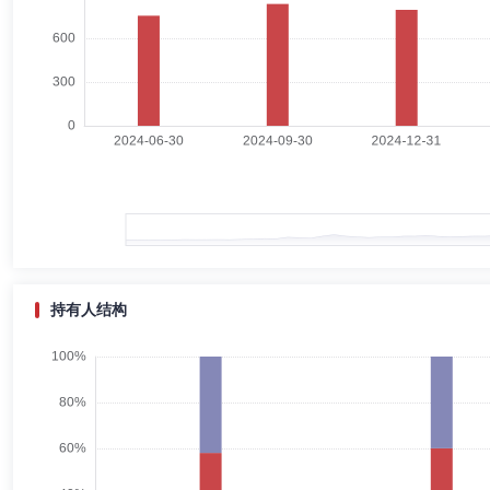
刁羽
副总经理,投资决策委员会成员
学历：博士
任职日期
刁羽先生：金融数学与金融工程博士，2007年2月至2009年2月任职于
2009年6月至2014年3月任职于富国基金管理有限公司，历任基金经理助
任固收投决会委员/投资总监/投资经理、基金经理。2023年7月加入宏
孟杰
投资决策委员会成员
学历：博士
任职日期：2023-1
孟杰先生：北京大学理学博士；具备多年基金从业经验，具有基金从业资格
金经理。2020年9月7日至今担任宏利睿智稳健灵活配置混合型证券投资基
型证券投资基金基金经理；2024年7月23日至今担任宏利半导体产业混合
月16日至今担任宏利高端装备股票型证券投资基金基金经理；2025年1
持有人结构
张晓龙
投资决策委员会成员
学历：博士
任职日期：202
张晓龙先生：经济学博士；2013年8月加入宏利基金管理有限公司，
产配置部总经理兼策略投资部总经理兼基金经理。2017年11月2日至今
(FOF)基金经理；2020年6月12日至今担任宏利泰和稳健养老目标一年持
中基金(FOF)基金经理，自2026年1月1日起继续担任转型后的宏利悠然混
理；2025年12月18日至今担任宏利鼎森稳健3个月持有期混合型基金中基