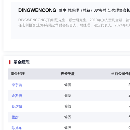
DINGWENCONG
董事,总经理（总裁）,财务总监,代理督察
DINGWENCONG(丁闻聪)先生：硕士研究生。2010年加入宏利
任宏利投资(上海)有限公司财务负责人、总经理、法定代表人。2024年
Gianni Fiacco
董事
学历：本科
任职日期：2025-04
基金经理
Gianni Fiacco先生：董事。毕业于加拿大多伦多大学，持有商学学士
港)有限公司担任亚洲办公室主任、副总裁，现为宏利投资管理(香港)
业务，并负责制定和实施业务战略，以实现公司在亚洲的增长目标。
基金经理
投资类型
当前公司任
偏债
李宇璐
樸睿波
独立董事
学历：博士
任职日期：2016-12-30
偏债
余罗畅
樸睿波先生：独立董事。拥有美国西北大学经济学学士、美国西北大学凯
偏债
蔡熠阳
商业交易所高级金融经济师，Ennis Knupp & Associates合伙人
银行（英国）资产管理部门董事总经理。现任上海交通大学高级金融学院
偏股
孟杰
偏股
陈旭东