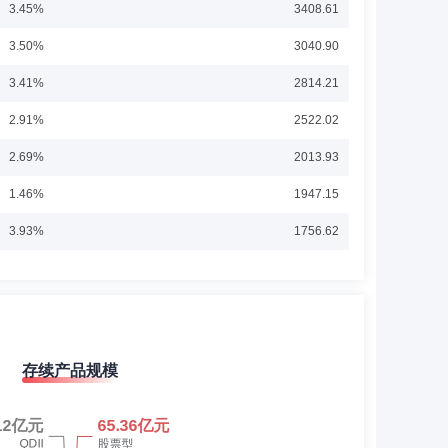
3.45%
3408.61
17年6月至2018年8月任“长城久兆中小板300指数分级证
久嘉创新成长灵活配置混合型证券投资基金”基金经理，自2019
3.50%
3040.90
13年6月至今任“长城品牌优选混合型证券投资基金”基金经
21年10月至今任“长城兴华优选一年定期开放混合型证券投资
投资基金”基金经理。
3.41%
2814.21
运中心、博时基金管理有限公司固定收益部、九泰基金管理
2.91%
2522.02
任“长城积极增利债券型证券投资基金”、“长城久悦债券型证
2.69%
2013.93
1.46%
1947.15
3.93%
1756.62
与合规管理部、信托理财服务中心工作。
5.37%
1562.44
5.54%
1337.63
0.21%
997.04
存续产品规模
0.44%
941.73
托股份有限公司，曾在董监事会办公室工作。
0.53%
742.06