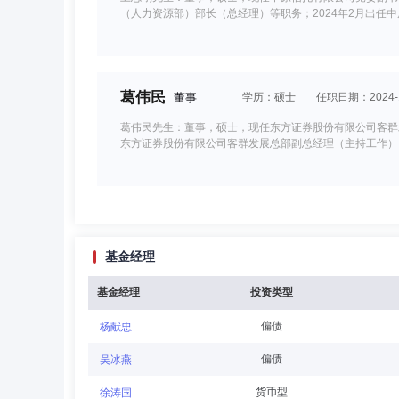
（人力资源部）部长（总经理）等职务；2024年2月出任
葛伟民
董事
学历：硕士
任职日期：2024-1
葛伟民先生：董事，硕士，现任东方证券股份有限公司客群
东方证券股份有限公司客群发展总部副总经理（主持工作）
谢鸿鹤
董事
学历：硕士
任职日期：2026-0
基金经理
谢鸿鹤先生：董事，硕士，现任长城证券股份有限公司产业
份有限公司、中信建投证券股份有限公司、中泰证券股份有限
基金经理
投资类型
偏债
杨献忠
周钟山
董事
学历：博士
任职日期：2025-0
偏债
吴冰燕
周钟山先生：董事，博士，现任长城证券股份有限公司副总裁
货币型
徐涛国