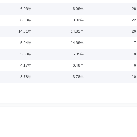
今任公司党委委员、副总裁，2024年7月至任公司董事会秘书。
6.08年
6.08年
28
8.93年
8.92年
22
学历：硕士
任职日期：2026-03-25
14.81年
14.81年
20
硕士，研究生学历。2005年至2014年在深圳证监局任主任科员。2014年起任职
5.94年
14.88年
7
2年起任职世纪证券有限责任公司副总经理。2023年加入长城基金管理有限公司，现
5.58年
6.95年
8
4.17年
6.48年
6
08
3.78年
3.78年
10
员、董事会秘书。1994年7月进入北方国际信托股份有限公司，曾任干部、业务发
）等职务。
任职日期：2023-04-10
士。2003年起任职于中国农业银行四川省分行，2005年起任职于花旗银行(中国)
管理有限公司，任公司董事会秘书、总经理助理兼营销策划部总经理。