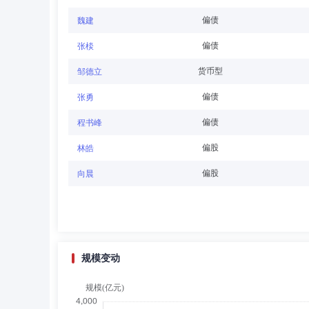
总经理、规划发展部总经理、战略执行总监，2024年3月至
偏债
魏建
偏债
张棪
祝函
董事,总经理（总裁）,投资决策委员会成员
货币型
邹德立
祝函先生：中国籍，无永久境外居留权，西南财经大学金融法学
偏债
张勇
富证券有限公司副总经理、首席风险官、监事会主席，202
偏债
程书峰
偏股
林皓
王辉
董事
学历：硕士
任职日期：2025-07-
偏股
向晨
王辉先生：董事，硕士，现任北方信托股份有限公司党委委
党委委员、纪委副书记、纪委委员、人力资源部总经理（兼
规模变动
何小乐
董事会秘书,副总经理
学历：硕士
何小乐女士：副总经理兼董事会秘书、营销策划部总经理，硕
析师、投资经理、管理合伙人。2018年4月加入长城基金