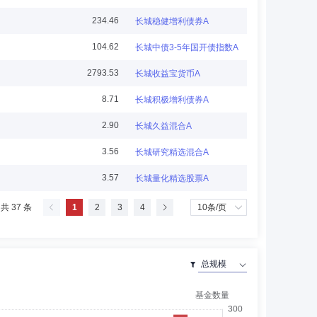
234.46
长城稳健增利债券A
104.62
长城中债3-5年国开债指数A
2793.53
长城收益宝货币A
深圳德威德佳投资有限公司合规总监，2016年起历任中天国
8.71
长城积极增利债券A
任董事、总经理、代为履行督察长职务。
2.90
长城久益混合A
3.56
长城研究精选混合A
3.57
长城量化精选股票A
展一部经理、综合管理部总经理、董事会秘书、总经理助理、
共 37 条
1
2
3
4
有限公司成都分行，2010年起历任弘俊投资管理有限公司分