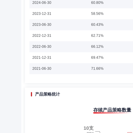
2024-06-30
60.80%
任“长城中小盘成长股票型证券投资基金”基金经理，自2009年
券投资基金”基金经理，自2018年8月至2018年11月任“
2023-12-31
58.56%
年4月至2022年10任“长城核心优势混合型证券投资基金”
理，自2020年3月至今任“长城价值优选混合型证券投资基金
张勇
副总经理,投资决策委员会成员
学历：
2023-06-30
基金”基金经理，自2021年12月至今任“长城价值领航混
60.43%
张勇先生：中国国籍，硕士。南京审计学院经济学学士、中
2022-12-31
62.71%
有限公司绝对收益部。2019年5月加入长城基金管理有限
券投资基金”基金经理。
2022-06-30
66.12%
2021-12-31
69.47%
黄魁粉
监事
学历：硕士
任职日期：2013-1
2021-06-30
71.66%
黄魁粉女士：监事，硕士。现任中原信托有限公司固有业务
2020-12-31
68.40%
2020-06-30
66.62%
产品策略统计
2019-12-31
75.47%
孙晨曦
监事
学历：硕士
任职日期：2025-1
存续产品策略数量
2019-06-30
74.80%
孙晨曦先生：监事，硕士，现任北方国际信托股份有限公司
2018-12-31
66.33%