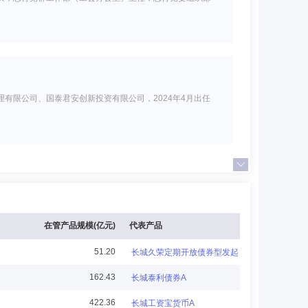
有限公司、国泰君安创新投资有限公司，2024年4月出任
华证券有限责任公司、华创证券有限责任公司、招商证券股
在管产品规模(亿元)
代表产品
51.20
长城久荣定期开放债券型发起式
162.43
长城泰利债券A
任南昌分公司(筹)负责人、江西分公司总经理、经纪业务总部
422.36
长城工资宝货币A