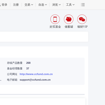
登录
注册
交易
自选
浏览
工具
好买基金
储蓄罐
臻财VIP
存续产品数量
268
基金经理数量
37
、39层
公司网址
http://www.ccfund.com.cn
9号广电金融中心36层DEF单元、38层、39层
电子邮箱
support@ccfund.com.cn