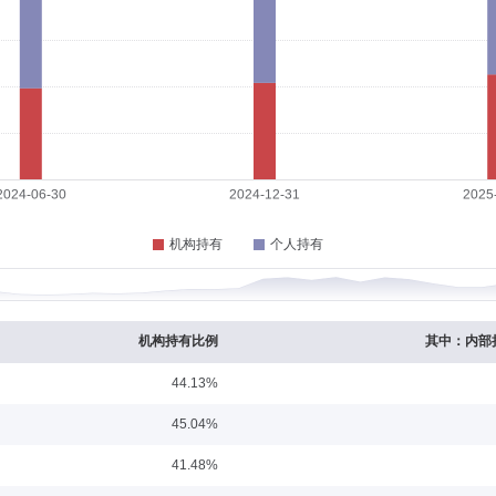
6-05-20
长。曾任中国人民银行资金管理司处长，招商银行总行常务副行长兼上海分行行长(
公司总裁，上海国际集团总经理，国泰君安证券股份有限公司董事长。
职日期：2026-06-23
办事处，2017年11月起就职于中天国富证券有限公司，2023年9月起就职于世纪证
机构持有比例
其中：内部
44.13%
学历：硕士
任职日期：2011-07-14
45.04%
济学硕士，注册会计师。1991年7月-1996年8月曾就职于大庆石油管理局，1998
41.48%
00年5月-2001年9月曾就职于长城证券有限责任公司投资银行部。2001年10月加
部总经理、投委会委员兼基金经理。自2007年9月至2009年1月任“长城安心回报混合