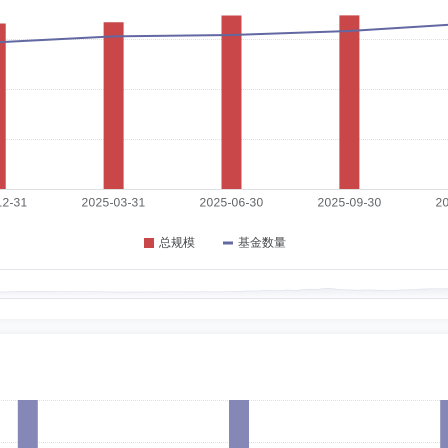
3-08-01
退休。曾任招商银行党委委员、副行长。
10-17
究院系统所工程师，中国国际贸易促进委员会经济信息部副处长、处长，中国华能集
0-09-04
事业局技术员,南京物资学校教师,人民日报记者,深圳证券时报社有限公司社长兼总编