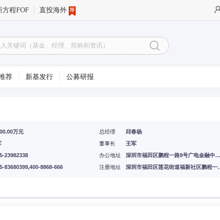
新方程FOF
直投海外
推荐
新基发行
公募研报
000.00万元
总经理
邱春杨
军
董事长
王军
5-23982338
办公地址
深圳市福田区鹏程一路9号广电金融中心36层DEF单元、38层
5-83680399,400-8868-666
注册地址
深圳市福田区莲花街道福新社区鹏程一路