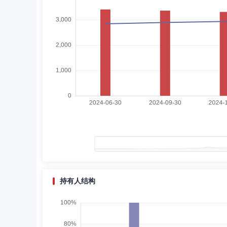
汪建中
独立董事
学历：本科
任职日期：202
汪建中先生：长城基金管理有限公司独立董事，本科，现已
唐纹
独立董事
学历：本科
任职日期：2018-
唐纹女士：独立董事，学士，现已退休。曾任电力部科学研
持有人结构
温子健
独立董事
学历：硕士
任职日期：202
温子健先生：独立董事，硕士，现已退休。曾任内蒙古广播