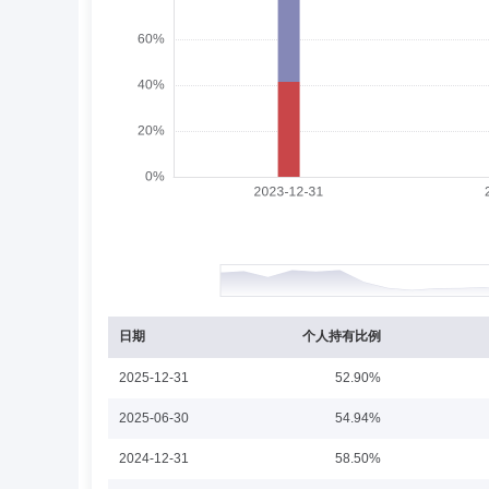
万建华
独立董事
学历：硕士
任职日期：201
万建华先生：独立董事，硕士。现任证通股份有限公司董事
司(现招商证券股份有限公司)董事长)，中国银联股份有限
李建军
督察长（督察员）
学历：硕士
任
李建军先生：2001年7月起就职于国家审计署驻深圳特派员
日期
个人持有比例
2025-12-31
52.90%
杨建华
副总经理,投资决策委员会成员,投资总监
2025-06-30
54.94%
杨建华先生：北京大学力学系理学学士、北京大学光华管理学院经
2024-12-31
58.50%
10月-2000年5月曾就职于深圳市和君创业投资公司，20
助理、研究部总经理，现任公司副总经理、投资总监、权益投资