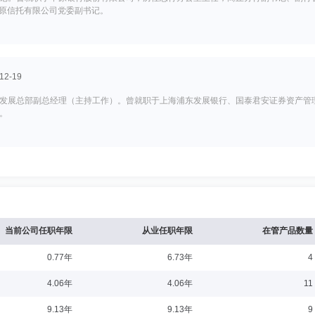
中原信托有限公司党委副书记。
2-19
发展总部副总经理（主持工作）。曾就职于上海浦东发展银行、国泰君安证券资产管理
。
4-23
金融研究院院长。曾任职于东莞三星电机有限公司、国信证券股份有限公司、高盛高
公司。2025年8月出任长城证券股份有限公司产业金融研究院院长。
当前公司任职年限
从业任职年限
在管产品数量
0.77年
6.73年
4
1-20
4.06年
4.06年
11
兼董事会秘书。曾任职于中国工商银行上海市分行。1998年2月加入长城证券，历
9.13年
9.13年
9