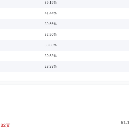
39.19%
9月至2016年9月任“长城久富核心成长混合型证券投资基金（LOF）”基金经理，自20
长城中证500指数增强型证券投资基金”基金经理，自2017年8月至2019年2月任“长城
41.44%
基金经理。自2004年5月至今任“长城久泰沪深300指数证券投资基金”基金经理，自20
”基金经理，自2021年5月至今任“长城消费30股票型证券投资基金”基金经理，自20
硕士
任职日期：2019-08-12
合型证券投资基金”基金经理，自2022年4月至今任“长城价值甄选一年持有期混合型证券
39.56%
南财经政法大学经济学硕士。具有多年债券投资管理经历，曾就职于南京银行资金营
32.90%
公司，现任公司总助、固定收益投资总监、投委会委员兼基金经理。自2020年9月至今
33.88%
30.53%
0-05
28.33%
部总经理。2002年7月进入中原信托有限公司。曾在信托投资部、信托综合部、风险
31.60%
33.38%
24.53%
1-03
24.55%
董监事会办公室（资产管理部）副总经理（主持工作）。2019年1月加入北方国际信
33.64%