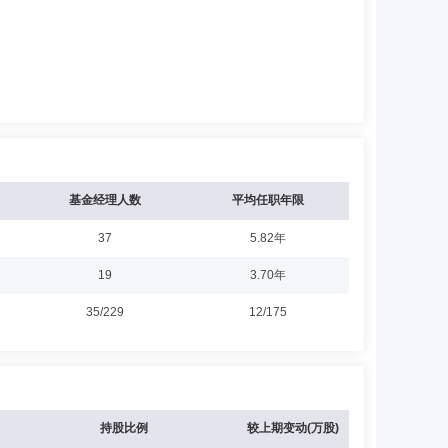
基金经理人数
平均任职年限
37
5.82年
19
3.70年
35/229
12/175
持股比例
较上期变动(万股)