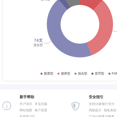
2017-12-31
22.13%
倪超
投资决策委员会成员
学历：硕士
任职日期：2021-0
2017-06-30
30.85%
倪超先生：中国国籍，经济学硕士。2009年7月加入金鹰基金管理有限公
任金鹰元禧混合型证券投资基金基金经理，2016年4月至2018年1月任
2016-12-31
42.65%
2019年4月至2021年5月任金鹰改革红利灵活配置混合型证券投资基金基
资基金基金经理，2015年6月起任金鹰行业优势混合型证券投资基金基金
2016-06-30
27.54%
金经理，2021年11月起任金鹰年年邮享一年持有期债券型证券投资基金
2023年8月起任金鹰产业智选一年持有期混合型证券投资基金基金经理，
2015-12-31
43.83%
林龙军
投资决策委员会成员
学历：硕士
任职日期：201
2015-06-30
22.13%
林龙军先生：中国国籍，硕士，多年证券从业经历。曾任兴全基金管理有
理助理、绝对收益投资部总经理、基金经理。2018年5月至2020年6月
2014-12-31
68.88%
金鹰持久增利债券型证券投资基金(LOF)、金鹰鑫益灵活配置混合型证
合型证券投资基金基金经理，2019年8月起任金鹰民安回报一年定期开放
2014-06-30
78.65%
收益混合型证券投资基金基金经理，2022年12月起任金鹰周期优选混
2013-12-31
79.27%
杨晓斌
投资决策委员会成员
学历：硕士
任职日期：202
2013-06-30
48.33%
杨晓斌先生：经济学硕士，中国香港。曾任银华基金管理股份有限公司研
新手帮助
安全指引
2012-12-31
53.36%
开户演示
常见问题
支持16家银行支付
2012-06-30
84.27%
网站地图
账户设置
风险提示
隐私条款
好买研习社
7*24小时客户服务