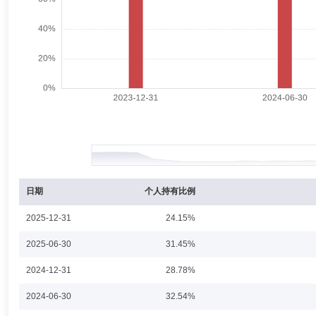
黄定明
监事
学历：硕士
任职日期：2021-05-19
黄定明先生：监事，企业管理硕士。现任金鹰基金管理有限公司综合管理
刘菲
监事
学历：硕士
任职日期：2023-12-06
刘菲女士：监事，会计学硕士，高级会计师。曾任株洲市第三建筑工程公
财务部经理、广州药业股份有限公司财务部副部长、广州医药进出口有限
广州白云山天心制药股份有限公司董事，广州采芝林药业有限公司董事，
日期
个人持有比例
2025-12-31
24.15%
姜慧斌
监事,监事会主席（监事长）
学历：硕士
任职日
2025-06-30
31.45%
姜慧斌先生：监事，管理学硕士。曾任宇龙计算机通信科技(深圳)有限
2024-12-31
28.78%
2024-06-30
32.54%