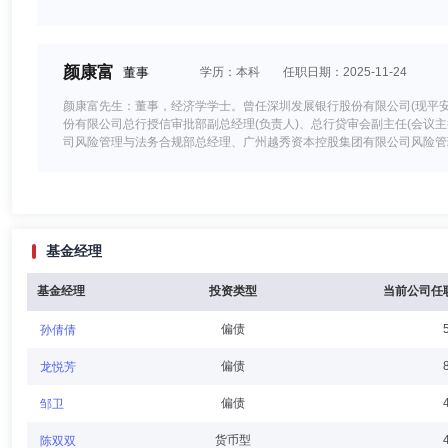
颜康富
董事
学历：本科
任职日期：2025-11-24
颜康富先生：董事，经济学学士。曾任深圳发展银行股份有限公司(现平
份有限公司总行授信审批部副总经理(负责人)、总行贷审会副主任(会议
司风险管理与法务合规部总经理、广州越秀资本控股集团有限公司风险管
限公司总法律顾问、风险管理与法务合规部总经理。
周蔚
董事,总经理（总裁）,投资决策委员会成员
学历：硕
基金经理
周蔚女士：经济学硕士。曾任中国农业发展银行总行办公室、客户二部主
西藏金融租赁有限公司业务八中心主任、拟任副总裁，金鹰基金管理有限
任金鹰基金管理有限公司总经理。
基金经理
投资类型
当前公司任
偏债
孙倩倩
吴灏
董事
学历：硕士
任职日期：2026-04-29
偏债
龙悦芳
吴灏先生：董事，经济学硕士。曾任长城证券股份有限公司投资银行事业
偏债
邹卫
货币型
陈双双