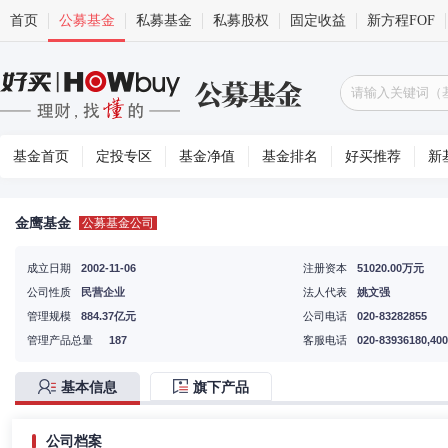
首页
公募基金
私募基金
私募股权
固定收益
新方程FOF
基金首页
定投专区
基金净值
基金排名
好买推荐
新
金鹰基金
公募基金公司
成立日期
2002-11-06
注册资本
51020.00万元
公司性质
民营企业
法人代表
姚文强
管理规模
884.37亿元
公司电话
020-83282855
管理产品总量
187
客服电话
020-83936180,400
基本信息
旗下产品
公司档案