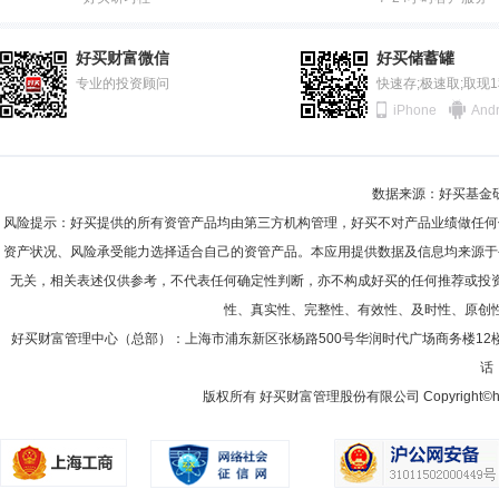
2011-12-31
94.47%
孙倩倩
投资决策委员会成员
学历：硕士
任职日期：202
2011-06-30
76.80%
孙倩倩女士：南开大学金融学硕士，曾任招商证券策略研究分析师、债券
好买财富微信
好买储蓄罐
经理。
2010-12-31
专业的投资顾问
66.99%
快速存;极速取;取现
iPhone
Andr
2010-06-30
93.52%
2009-12-31
98.89%
龙悦芳
投资决策委员会成员
学历：硕士
任职日期：201
数据来源：好买基金研究
2009-06-30
93.24%
龙悦芳女士：经济学硕士，特许金融分析师(CFA)。曾任平安证券股份
风险提示：好买提供的所有资管产品均由第三方机构管理，好买不对产品业绩做任何
2008-12-31
80.00%
资产状况、风险承受能力选择适合自己的资管产品。本应用提供数据及信息均来源于
无关，相关表述仅供参考，不代表任何确定性判断，亦不构成好买的任何推荐或投
2008-06-30
99.31%
性、真实性、完整性、有效性、及时性、原创
2007-12-31
98.65%
王怀震
好买财富管理中心（总部）：上海市浦东新区张杨路500号华润时代广场商务楼12
投资决策委员会成员
学历：硕士
任职日期：202
话：
2007-06-30
99.13%
王怀震先生：2004年6月至2006年3月任新疆证券有限责任公司研究所行
理，2008年4月至2013年8月任银华基金管理股份有限公司基金经理，20
版权所有 好买财富管理股份有限公司 Copyright©howbuy.co
2006-12-31
91.65%
9月至2022年6月曾任招商信诺资产管理有限公司副总经理。2022年7
理，2011年8月至2012年11月任银华信用债券型证券投资基金(LOF)
2006-06-30
83.29%
配置混合型证券投资基金基金经理，2022 年10月起任金鹰元盛债券型
券型发起式证券投资基金基金经理，2022年12月起任金鹰添悦60天滚
2005-12-31
46.48%