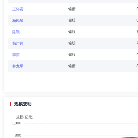
偏债
王怀震
李国旺
独立董事
学历：硕士
任职日期：2026-01-10
偏股
杨晓斌
李国旺先生：独立董事，经济学硕士。曾任商业部商业信息中心副处长、
偏股
陈颖
司研发中心总经理、银河基金管理有限公司市场总监、华宝证券股份有限
大学重阳金融研究院高级顾问。
偏股
韩广哲
偏股
李恒
陆彬
独立董事
学历：硕士
任职日期：2023-12-06
偏债
林龙军
陆彬先生：独立董事，工学硕士。曾任华中科技大学经济学院担任讲师、
公司财务总监、监察审计总监、投资总监等、深圳市鹫翔实业有限公司财
兆基业有限公司财务顾问、深圳市蒙黛尔实业有限公司财务顾问、深圳市
事。
规模变动
郝春莉
独立董事
学历：硕士
任职日期：2021-12-07
郝春莉女士：中国人民大学法学硕士，现任北京市卫东律师事务所主任、
律师、北京华堂律师事务所兼职律师等。