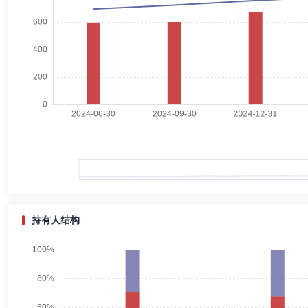
凡湘平
督察长（督察员）
学历：本科
任职日期：2022-
凡湘平先生：经济学学士。曾任职于汉唐证券股份有限公司、广东证监局
会及广东证监局备案，现任金鹰基金管理有限公司督察长。
耿源
副总经理
学历：硕士
任职日期：2021-05-14
耿源先生：副总经理，经济学硕士。曾任职于北京市政府办公厅，担任副
资基金业协会及广东证监局备案，现任金鹰基金管理有限公司副总经理。
持有人结构
牟敦国
副总经理,投资决策委员会成员
学历：硕士
任职
牟敦国先生：1998年7月至2008年5月任职于上海证券报社，历任编辑、
华泰资产管理有限公司产品研发负责人；2016年8月至2018年5月任华
有限公司总经理助理；2018年12月加入金鹰基金管理有限公司，历任