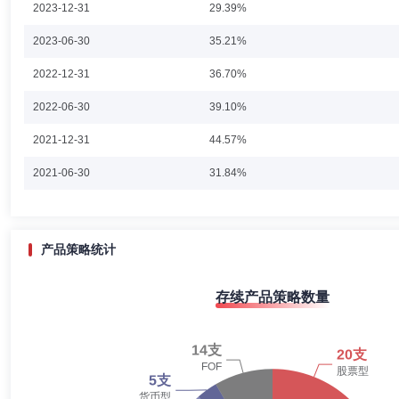
2023-12-31
29.39%
韩广哲
投资决策委员会成员
学历：博士
任职日期：202
2023-06-30
35.21%
韩广哲先生：中国国籍，研究生、博士。历任华夏基金管理有限公司组合
2022-12-31
36.70%
6月加入金鹰基金管理有限公司，任权益投资部基金经理，现任权益投研总
医疗健康产业股票型证券投资基金、金鹰策略配置混合型证券投资基金基金
2022-06-30
金经理，2022年3月起任金鹰新能源混合型证券投资基金基金经理,20
39.10%
2021-12-31
44.57%
杨刚
投资决策委员会成员
学历：硕士
任职日期：2010-0
2021-06-30
31.84%
杨刚先生：硕士研究生学历。1996年7月至2001年4月就职于大鹏证券
于平安证券综合研究所，负责行业研究、宏观策略研究及研究管理，历任高级
2020-12-31
25.15%
金管理有限公司，担任研究发展部研究总监。现任金鹰核心资源股票型证
2020-06-30
24.10%
产品策略统计
2019-12-31
28.54%
李凯
投资决策委员会成员
学历：博士
任职日期：2025-0
存续产品策略数量
2019-06-30
22.69%
李凯先生：中山大学经济学博士。曾任广发基金管理有限公司金融工程部
经理，现任FOF投资与金融工程部总经理、基金经理。
2018-12-31
31.94%
2018-06-30
28.04%